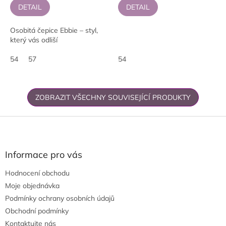
DETAIL
DETAIL
Osobitá čepice Ebbie – styl,
který vás odliší
54
57
54
ZOBRAZIT VŠECHNY SOUVISEJÍCÍ PRODUKTY
Z
á
p
a
Informace pro vás
t
Hodnocení obchodu
í
Moje objednávka
Podmínky ochrany osobních údajů
Obchodní podmínky
Kontaktujte nás