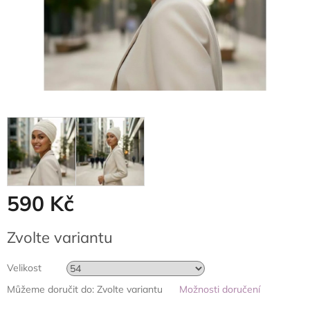
590 Kč
Měrná
Zvolte variantu
cena:
Velikost
Můžeme doručit do:
Zvolte variantu
Možnosti doručení