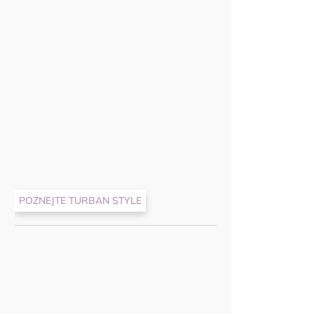
5
hvězdiček.
Háčkovaná 
POZNEJTE TURBAN STYLE
790 Kč