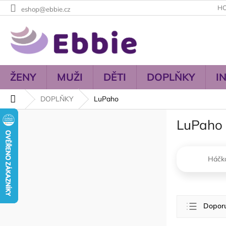
Přejít
H
eshop@ebbie.cz
na
obsah
ŽENY
MUŽI
DĚTI
DOPLŇKY
I
Domů
DOPLŇKY
LuPaho
P
LuPaho
o
s
t
r
Háčk
a
n
n
Ř
í
Dopor
a
p
z
a
Nejlevn