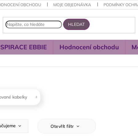
ODNOCENÍ OBCHODU
MOJE OBJEDNÁVKA
PODMÍNKY OCHR
HLEDAT
NSPIRACE EBBIE
Hodnocení obchodu
M
ované kabelky
učujeme
Otevřít filtr
ější