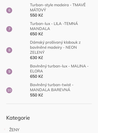
Turban-style madeira - TMAVĚ
MÁTOVÝ
550 Kč
Turban-lux - LILA -TEMNÁ
MANDALA
650 Kč
Dámský prošívaný klobouk z
bavlněné madeiry - NEON
ZELENÝ
630 Kč
Bavlněný turban-lux - MALINA -
ELORA
650 Kč
Bavlněný turban-twist -
MANDALA BAREVNÁ
550 Kč
Přeskočit
Kategorie
kategorie
ŽENY