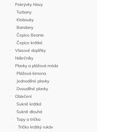
Pokrývky hlavy
40 Kč
Turbany
Klobouky
Bandany
Čepice Beanie
Čepice krátké
Vlasové doplňky
Nákrčníky
Plavky a plážová móda
Plážová kimona
Jednodílné plavky
Dvoudílné plavky
Nekupto Dár
Oblečení
Ptačí sere
Sukně krátká
Sukně dlouhá
Topy a trička
Tričko krátký rukáv
40 Kč