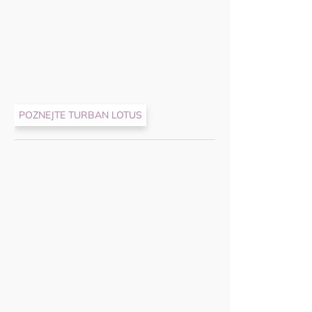
POZNEJTE TURBAN LOTUS
Nekupto Dá
Květinová 
35 Kč
Praktická dá