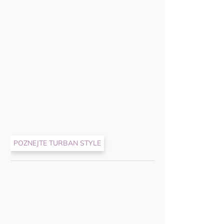
Nekupto Dá
Dobrodružs
POZNEJTE TURBAN STYLE
35 Kč