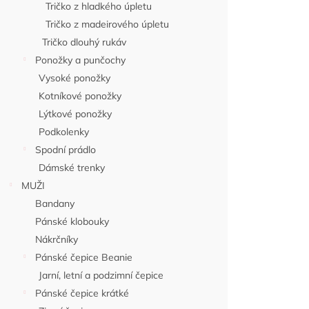
Tričko z hladkého úpletu
Praktická dá
Tričko z madeirového úpletu
🎁 Jednoduché
Tričko dlouhý rukáv
zabalení čepi
bez zbytečné 
Ponožky a punčochy
Vysoké ponožky
Kotníkové ponožky
Lýtkové ponožky
Podkolenky
Spodní prádlo
Dámské trenky
MUŽI
Bandany
Pánské klobouky
Nákrčníky
Nekupto Dár
Pánské čepice Beanie
Kamarádi
Jarní, letní a podzimní čepice
Pánské čepice krátké