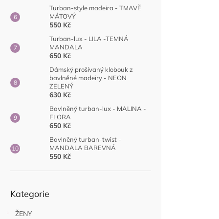
Turban-style madeira - TMAVĚ
Praktická dá
MÁTOVÝ
550 Kč
🎁 Jednoduché
zabalení čepi
Turban-lux - LILA -TEMNÁ
bez zbytečné 
MANDALA
650 Kč
Dámský prošívaný klobouk z
bavlněné madeiry - NEON
ZELENÝ
630 Kč
Bavlněný turban-lux - MALINA -
ELORA
650 Kč
Bavlněný turban-twist -
MANDALA BAREVNÁ
550 Kč
Nekupto Dár
Přeskočit
Tajemství h
Kategorie
kategorie
ŽENY