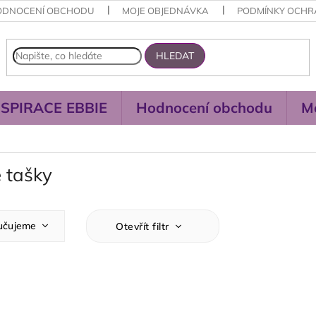
ODNOCENÍ OBCHODU
MOJE OBJEDNÁVKA
PODMÍNKY OCHR
HLEDAT
NSPIRACE EBBIE
Hodnocení obchodu
M
 tašky
učujeme
Otevřít filtr
ější
žší
dávanější