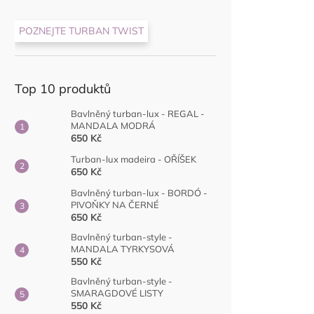
🎁 Jednoduché
zabalení čepi
bez zbytečné 
POZNEJTE TURBAN TWIST
Top 10 produktů
Bavlněný turban-lux - REGAL -
MANDALA MODRÁ
650 Kč
Turban-lux madeira - OŘÍŠEK
650 Kč
Bavlněný turban-lux - BORDÓ -
PIVOŇKY NA ČERNÉ
650 Kč
Nekupto Dár
Bavlněný turban-style -
Kouzlo čtyřl
MANDALA TYRKYSOVÁ
550 Kč
Bavlněný turban-style -
SMARAGDOVÉ LISTY
550 Kč
40 Kč