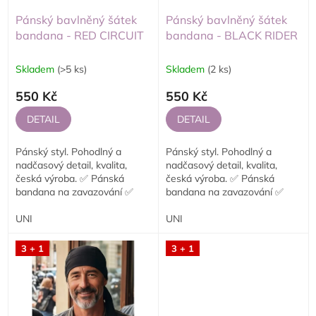
u
o
k
d
Pánský bavlněný šátek
Pánský bavlněný šátek
t
u
bandana - RED CIRCUIT
bandana - BLACK RIDER
ů
k
t
Skladem
(>5 ks)
Skladem
(2 ks)
ů
550 Kč
550 Kč
DETAIL
DETAIL
Pánský styl. Pohodlný a
Pánský styl. Pohodlný a
nadčasový detail, kvalita,
nadčasový detail, kvalita,
česká výroba. ✅ Pánská
česká výroba. ✅ Pánská
bandana na zavazování ✅
bandana na zavazování ✅
Jednovrstvé provedení ✅
Jednovrstvé provedení ✅
Vhodná na motorku,...
UNI
Vhodná na motorku,...
UNI
3 + 1
3 + 1