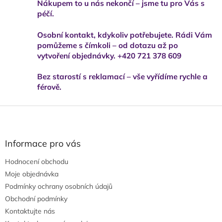
Nákupem to u nás nekončí – jsme tu pro Vás s
péčí.
Osobní kontakt, kdykoliv potřebujete. Rádi Vám
pomůžeme s čímkoli – od dotazu až po
vytvoření objednávky. +420 721 378 609
Bez starostí s reklamací – vše vyřídíme rychle a
férově.
Z
á
p
a
Informace pro vás
t
Hodnocení obchodu
í
Moje objednávka
Podmínky ochrany osobních údajů
Obchodní podmínky
Kontaktujte nás