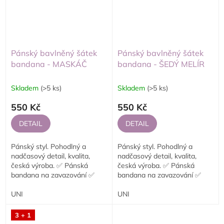
Pánský bavlněný šátek
Pánský bavlněný šátek
bandana - MASKÁČ
bandana - ŠEDÝ MELÍR
Skladem
(>5 ks)
Skladem
(>5 ks)
550 Kč
550 Kč
DETAIL
DETAIL
Pánský styl. Pohodlný a
Pánský styl. Pohodlný a
nadčasový detail, kvalita,
nadčasový detail, kvalita,
česká výroba. ✅ Pánská
česká výroba. ✅ Pánská
bandana na zavazování ✅
bandana na zavazování ✅
Jednovrstvé provedení ✅
Jednovrstvé provedení ✅
Vhodná na motorku,...
UNI
Vhodná na motorku,...
UNI
3 + 1