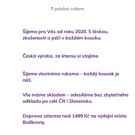
7
položek celkem
O
v
l
á
Šijeme pro Vás od roku 2020. S láskou,
d
zkušeností a péčí v každém kousku.
a
c
í
Česká výroba, za kterou si stojíme.
p
r
v
k
Šijeme vlastníma rukama – každý kousek je
y
náš.
v
ý
Vše máme skladem – odesíláme bez zbytečného
p
odkladu po celé ČR i Slovensku.
i
s
u
Doprava zdarma nad 1499 Kč na výdejní místo
Balíkovny.