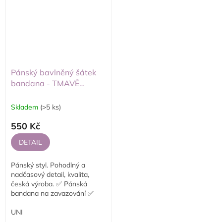
Pánský bavlněný šátek
bandana - TMAVĚ
MODRÝ
Skladem
(>5 ks)
550 Kč
DETAIL
Pánský styl. Pohodlný a
nadčasový detail, kvalita,
česká výroba. ✅ Pánská
bandana na zavazování ✅
Jednovrstvé provedení ✅
Vhodná na motorku,...
UNI