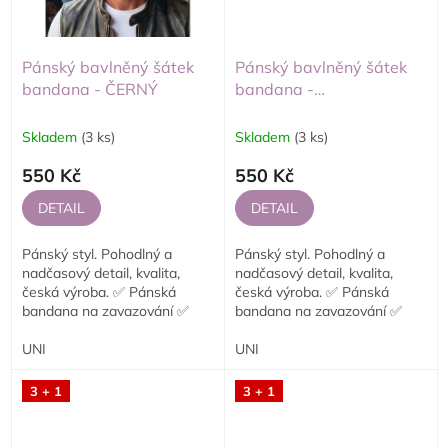
Pánský bavlněný šátek
Pánský bavlněný šátek
bandana - ČERNÝ
bandana -
SMARAGDOVÝ
Skladem
(3 ks)
Skladem
(3 ks)
550 Kč
550 Kč
DETAIL
DETAIL
Pánský styl. Pohodlný a
Pánský styl. Pohodlný a
nadčasový detail, kvalita,
nadčasový detail, kvalita,
česká výroba. ✅ Pánská
česká výroba. ✅ Pánská
bandana na zavazování ✅
bandana na zavazování ✅
Jednovrstvé provedení ✅
Jednovrstvé provedení ✅
Vhodná na motorku,...
UNI
Vhodná na motorku,...
UNI
3 + 1
3 + 1