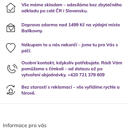
Vše máme skladem – odesíláme bez zbytečného
odkladu po celé ČR i Slovensku.
Doprava zdarma nad 1499 Kč na výdejní místo
Balíkovny.
Nákupem to u nás nekončí – jsme tu pro Vás s
péčí.
Osobní kontakt, kdykoliv potřebujete. Rádi Vám
pomůžeme s čímkoli – od dotazu až po
vytvoření objednávky. +420 721 378 609
Bez starostí s reklamací – vše vyřídíme rychle a
férově.
Z
á
p
a
Informace pro vás