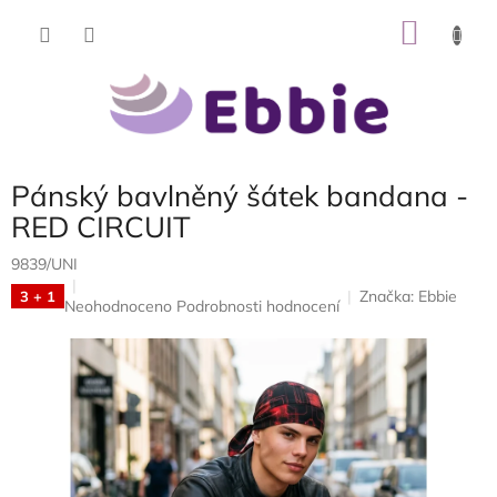
Přejít
NÁKU
na
obsah
KOŠÍK
Pánský bavlněný šátek bandana -
RED CIRCUIT
9839/UNI
Značka:
Ebbie
3 + 1
Průměrné
Neohodnoceno
Podrobnosti hodnocení
hodnocení
produktu
je
0,0
z
5
hvězdiček.