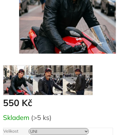
550 Kč
Měrná
Skladem
(>5 ks)
cena:
Velikost