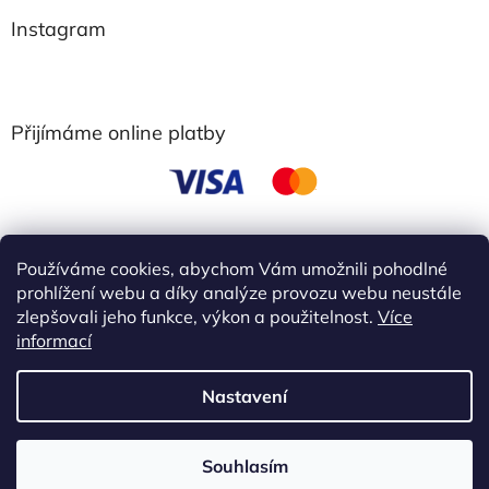
Instagram
Přijímáme online platby
Používáme cookies, abychom Vám umožnili pohodlné
obchodní podmínky
prohlížení webu a díky analýze provozu webu neustále
zlepšovali jeho funkce, výkon a použitelnost.
Více
informací
Vytvořil Shoptet
Nastavení
Copyright 2026
Ebbie
. Všechna práva vyhrazena.
Upravit
Akce 3+1 zdarma Kup 3 libovolné výrobky Ebbie a 4 získáš
Souhlasím
nastavení cookies
zdarma. !!!! Slevu nelze kombinovat s dárky ani dalšími slevami.!!!!