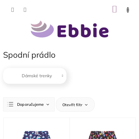
Přejít
NÁKU
na
obsah
KOŠÍK
Spodní prádlo
Dámské trenky
Ř
Doporučujeme
Otevřít filtr
a
z
Nejlevnější
e
V
n
ý
Nejdražší
í
p
Nejprodávanější