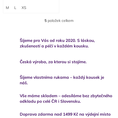
měkké a pohodlné na nošení.
Originální design, který si
M
L
XS
zachovává barvu...
5
položek celkem
O
v
l
á
Šijeme pro Vás od roku 2020. S láskou,
d
zkušeností a péčí v každém kousku.
a
c
í
Česká výroba, za kterou si stojíme.
p
r
v
k
Šijeme vlastníma rukama – každý kousek je
y
náš.
v
ý
Vše máme skladem – odesíláme bez zbytečného
p
odkladu po celé ČR i Slovensku.
i
s
u
Doprava zdarma nad 1499 Kč na výdejní místo