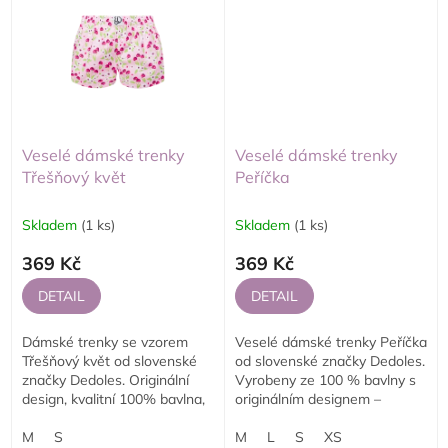
Veselé dámské trenky
Veselé dámské trenky
Třešňový květ
Peříčka
Skladem
(1 ks)
Skladem
(1 ks)
369 Kč
369 Kč
DETAIL
DETAIL
Dámské trenky se vzorem
Veselé dámské trenky Peříčka
Třešňový květ od slovenské
od slovenské značky Dedoles.
značky Dedoles. Originální
Vyrobeny ze 100 % bavlny s
design, kvalitní 100% bavlna,
originálním designem –
maximální komfort. Ideální
pohodlné, odolné a plné
jako stylový dárek i pro
M
S
humoru na každodenní
M
L
S
XS