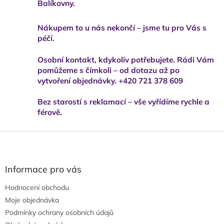
Balíkovny.
Nákupem to u nás nekončí – jsme tu pro Vás s
péčí.
Osobní kontakt, kdykoliv potřebujete. Rádi Vám
pomůžeme s čímkoli – od dotazu až po
vytvoření objednávky. +420 721 378 609
Bez starostí s reklamací – vše vyřídíme rychle a
férově.
Z
á
p
a
Informace pro vás
t
Hodnocení obchodu
í
Moje objednávka
Podmínky ochrany osobních údajů