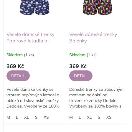
p
i
r
s
Abecedně
o
p
d
r
u
o
k
d
Veselé dámské trenky
Veselé dámské trenky
t
u
Papírová letadla a
Balónky
ů
k
oblaky
t
Skladem
(1 ks)
Skladem
(1 ks)
ů
369 Kč
369 Kč
DETAIL
DETAIL
Veselé dámské trenky se
Dámské trenky se zábavným
vzorem papírových letadel a
motivem balónků od
oblaků od slovenské značky
slovenské značky Dedoles.
Dedoles. Vyrobeny ze 100%
Vyrobeny ze 100% bavlny s
bavlny pro maximální pohodlí
garantovaným pohodlím a
a styl. Originální design, který
M
L
XL
S
XS
odolností. Ideální volba na
M
L
XL
S
XS
nenajdete...
každý den i jako originální...