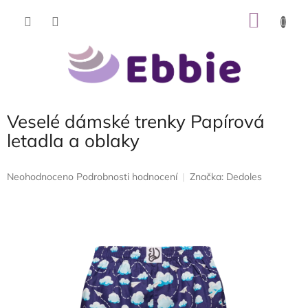
Přejít
NÁKU
na
obsah
KOŠÍK
Veselé dámské trenky Papírová
letadla a oblaky
Průměrné
Neohodnoceno
Podrobnosti hodnocení
Značka:
Dedoles
hodnocení
produktu
je
0,0
z
5
hvězdiček.