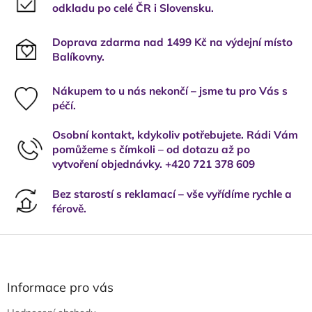
odkladu po celé ČR i Slovensku.
Doprava zdarma nad 1499 Kč na výdejní místo
Balíkovny.
Nákupem to u nás nekončí – jsme tu pro Vás s
péčí.
Osobní kontakt, kdykoliv potřebujete. Rádi Vám
pomůžeme s čímkoli – od dotazu až po
vytvoření objednávky. +420 721 378 609
Bez starostí s reklamací – vše vyřídíme rychle a
férově.
Z
á
p
a
Informace pro vás
t