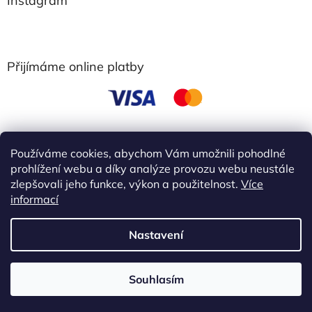
Instagram
Přijímáme online platby
Používáme cookies, abychom Vám umožnili pohodlné
obchodní podmínky
prohlížení webu a díky analýze provozu webu neustále
zlepšovali jeho funkce, výkon a použitelnost.
Více
informací
Vytvořil Shoptet
Nastavení
Copyright 2026
Ebbie
. Všechna práva vyhrazena.
Upravit
Akce 3+1 zdarma Kup 3 libovolné výrobky Ebbie a 4 získáš
Souhlasím
nastavení cookies
zdarma. !!!! Slevu nelze kombinovat s dárky ani dalšími slevami.!!!!