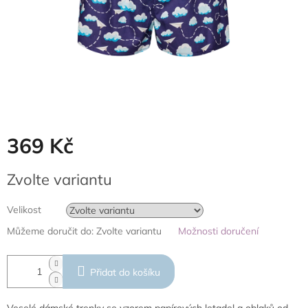
369 Kč
Měrná
Zvolte variantu
cena:
Velikost
Můžeme doručit do:
Zvolte variantu
Možnosti doručení
Přidat do košíku