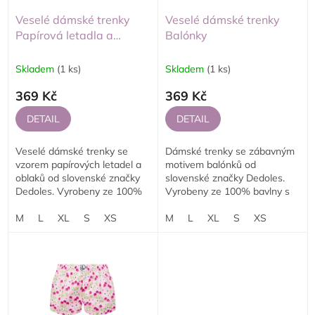
u
o
k
d
Veselé dámské trenky
Veselé dámské trenky
t
u
Papírová letadla a
Balónky
ů
k
oblaky
t
Skladem
(1 ks)
Skladem
(1 ks)
ů
369 Kč
369 Kč
DETAIL
DETAIL
Veselé dámské trenky se
Dámské trenky se zábavným
vzorem papírových letadel a
motivem balónků od
oblaků od slovenské značky
slovenské značky Dedoles.
Dedoles. Vyrobeny ze 100%
Vyrobeny ze 100% bavlny s
bavlny pro maximální pohodlí
garantovaným pohodlím a
a styl. Originální design, který
M
L
XL
S
XS
odolností. Ideální volba na
M
L
XL
S
XS
nenajdete...
každý den i jako originální...