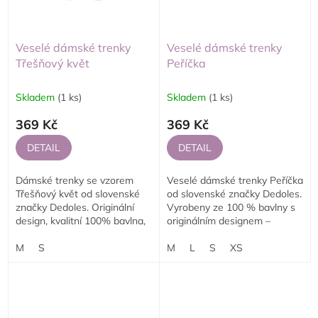
Veselé dámské trenky
Veselé dámské trenky
Třešňový květ
Peříčka
Skladem
(1 ks)
Skladem
(1 ks)
369 Kč
369 Kč
DETAIL
DETAIL
Dámské trenky se vzorem
Veselé dámské trenky Peříčka
Třešňový květ od slovenské
od slovenské značky Dedoles.
značky Dedoles. Originální
Vyrobeny ze 100 % bavlny s
design, kvalitní 100% bavlna,
originálním designem –
maximální komfort. Ideální
pohodlné, odolné a plné
jako stylový dárek i pro
M
S
humoru na každodenní
M
L
S
XS
každodenní nošení.
nošení.