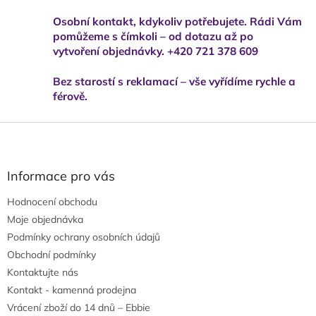
Osobní kontakt, kdykoliv potřebujete. Rádi Vám
pomůžeme s čímkoli – od dotazu až po
vytvoření objednávky. +420 721 378 609
Bez starostí s reklamací – vše vyřídíme rychle a
férově.
Z
á
p
a
Informace pro vás
t
Hodnocení obchodu
í
Moje objednávka
Podmínky ochrany osobních údajů
Obchodní podmínky
Kontaktujte nás
Kontakt - kamenná prodejna
Vrácení zboží do 14 dnů – Ebbie