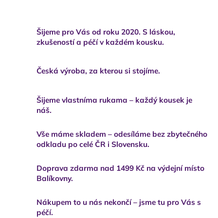
v
l
á
Šijeme pro Vás od roku 2020. S láskou,
d
zkušeností a péčí v každém kousku.
a
c
í
Česká výroba, za kterou si stojíme.
p
r
v
k
Šijeme vlastníma rukama – každý kousek je
y
náš.
v
ý
Vše máme skladem – odesíláme bez zbytečného
p
odkladu po celé ČR i Slovensku.
i
s
u
Doprava zdarma nad 1499 Kč na výdejní místo
Balíkovny.
Nákupem to u nás nekončí – jsme tu pro Vás s
péčí.