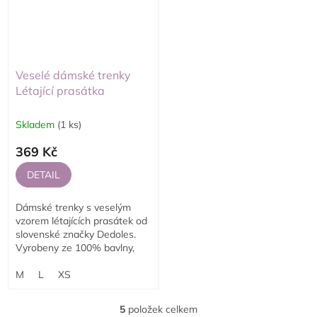
Veselé dámské trenky
Létající prasátka
Skladem
(1 ks)
369 Kč
DETAIL
Dámské trenky s veselým
vzorem létajících prasátek od
slovenské značky Dedoles.
Vyrobeny ze 100% bavlny,
měkké a pohodlné na nošení.
Originální design, který si
M
L
XS
zachovává barvu...
5
položek celkem
O