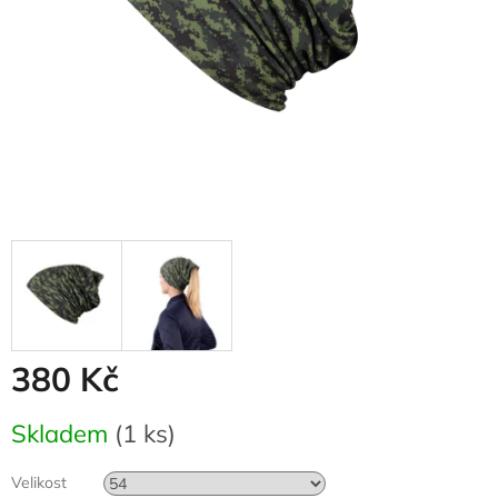
380 Kč
Měrná
Skladem
(1 ks)
cena:
Velikost