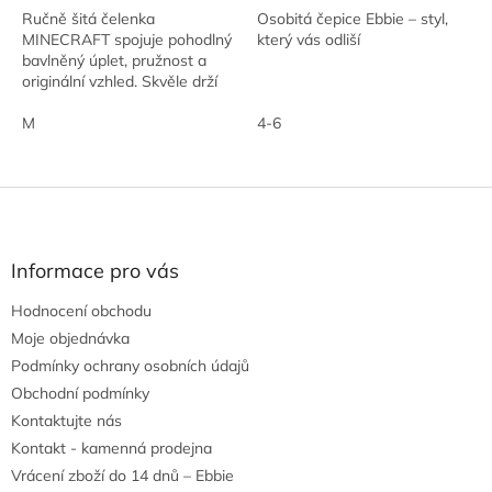
Ručně šitá čelenka
Osobitá čepice Ebbie – styl,
MINECRAFT spojuje pohodlný
který vás odliší
bavlněný úplet, pružnost a
originální vzhled. Skvěle drží
vlasy, chrání uši před větrem a
snadno doplní sportovní i
M
4-6
městský outfit.
Z
á
p
a
Informace pro vás
t
Hodnocení obchodu
í
Moje objednávka
Podmínky ochrany osobních údajů
Obchodní podmínky
Kontaktujte nás
Kontakt - kamenná prodejna
Vrácení zboží do 14 dnů – Ebbie