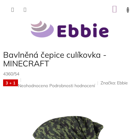
Přejít
NÁKU
na
obsah
KOŠÍK
Bavlněná čepice culíkovka -
MINECRAFT
4360/54
Značka:
Ebbie
3 + 1
Průměrné
Neohodnoceno
Podrobnosti hodnocení
hodnocení
produktu
je
0,0
z
5
hvězdiček.