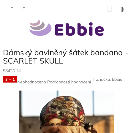
Přejít
NÁKU
na
obsah
KOŠÍK
Dámský bavlněný šátek bandana -
SCARLET SKULL
9842/UNI
Značka:
Ebbie
3 + 1
Průměrné
Neohodnoceno
Podrobnosti hodnocení
hodnocení
produktu
je
0,0
z
5
hvězdiček.