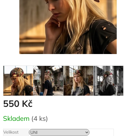
550 Kč
Měrná
Skladem
(4 ks)
cena:
Velikost