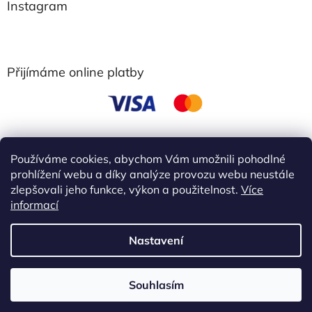
Instagram
Přijímáme online platby
Používáme cookies, abychom Vám umožnili pohodlné
obchodní podmínky
prohlížení webu a díky analýze provozu webu neustále
zlepšovali jeho funkce, výkon a použitelnost.
Více
informací
Vytvořil Shoptet
Nastavení
Copyright 2026
Ebbie
. Všechna práva vyhrazena.
Upravit
Akce 3+1 zdarma Kup 3 libovolné výrobky Ebbie a 4 získáš
Souhlasím
nastavení cookies
zdarma. !!!! Slevu nelze kombinovat s dárky ani dalšími slevami.!!!!