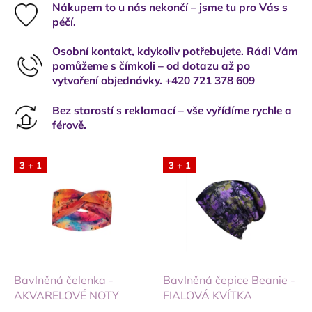
Nákupem to u nás nekončí – jsme tu pro Vás s
péčí.
Osobní kontakt, kdykoliv potřebujete. Rádi Vám
pomůžeme s čímkoli – od dotazu až po
vytvoření objednávky. +420 721 378 609
Bez starostí s reklamací – vše vyřídíme rychle a
férově.
3 + 1
3 + 1
Bavlněná čelenka -
Bavlněná čepice Beanie -
AKVARELOVÉ NOTY
FIALOVÁ KVÍTKA