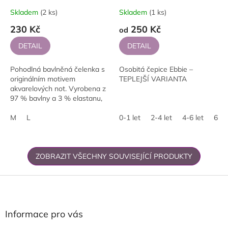
Skladem
(2 ks)
Skladem
(1 ks)
230 Kč
250 Kč
od
DETAIL
DETAIL
Pohodlná bavlněná čelenka s
Osobitá čepice Ebbie –
originálním motivem
TEPLEJŠÍ VARIANTA
akvarelových not. Vyrobena z
97 % bavlny a 3 % elastanu,
pruží správně a hodí se do
každodenního stylingu.
M
L
0-1 let
2-4 let
4-6 let
6+ l
Dostupná ve...
ZOBRAZIT VŠECHNY SOUVISEJÍCÍ PRODUKTY
Z
á
p
a
Informace pro vás
t