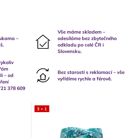
Vše máme skladem –
rukama –
odesíláme bez zbytečného
š.
odkladu po celé ČR i
Slovensku.
ykoliv
 Vám
Bez starostí s reklamací – vše
i – od
vyřídíme rychle a férově.
ření
721 378 609
3 + 1