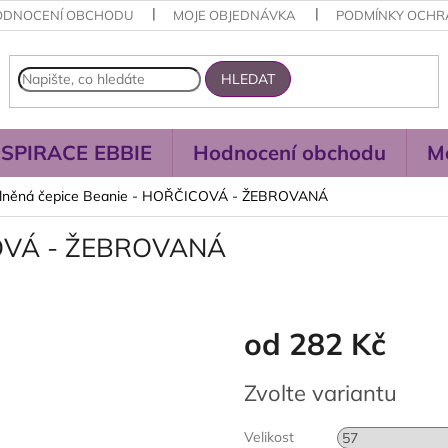
ODNOCENÍ OBCHODU
MOJE OBJEDNÁVKA
PODMÍNKY OCHR
HLEDAT
NSPIRACE EBBIE
Hodnocení obchodu
M
lněná čepice Beanie - HOŘČICOVÁ - ŽEBROVANÁ
COVÁ - ŽEBROVANÁ
od
282 Kč
Měrná
Zvolte variantu
cena:
Velikost