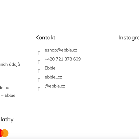
Kontakt
Instag
eshop
@
ebbie.cz
+420 721 378 609
ních údajů
Ebbie
ebbie_cz
@ebbie.cz
dejna
 – Ebbie
platby