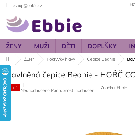
Přejít
H
eshop@ebbie.cz
na
obsah
ŽENY
MUŽI
DĚTI
DOPLŇKY
I
Domů
ŽENY
Pokrývky hlavy
Čepice Beanie
Bav
Bavlněná čepice Beanie - HOŘČI
Značka:
Ebbie
3 + 1
Průměrné
Neohodnoceno
Podrobnosti hodnocení
hodnocení
produktu
je
0,0
z
5
hvězdiček.