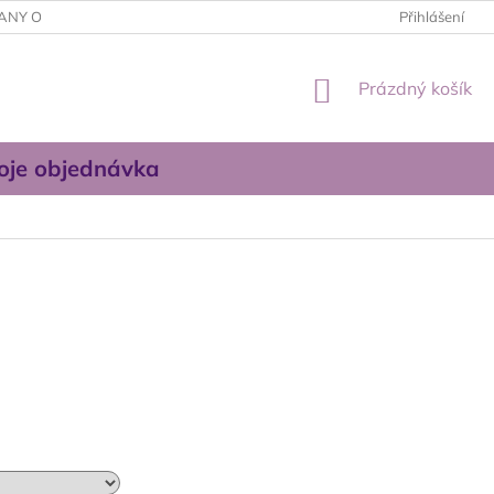
ANY OSOBNÍCH ÚDAJŮ
OBCHODNÍ PODMÍNKY
Přihlášení
KONTAKTUJT
NÁKUPNÍ
Prázdný košík
KOŠÍK
oje objednávka