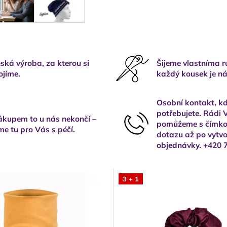
ská výroba, za kterou si
Šijeme vlastníma 
ojíme.
každý kousek je ná
Osobní kontakt, kd
potřebujete. Rádi
kupem to u nás nekončí –
pomůžeme s čímkol
me tu pro Vás s péčí.
dotazu až po vytvo
objednávky. +420 
3 + 1