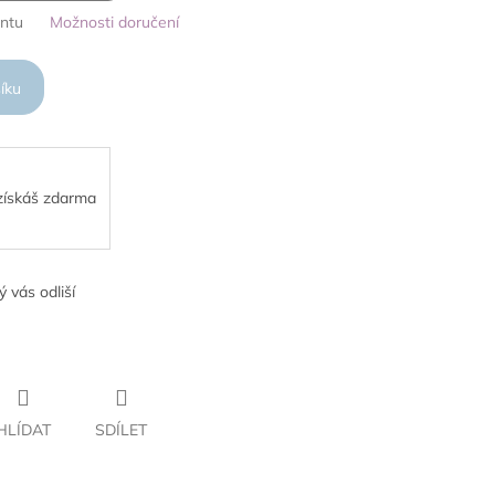
antu
Možnosti doručení
íku
 získáš zdarma
ý vás odliší
HLÍDAT
SDÍLET