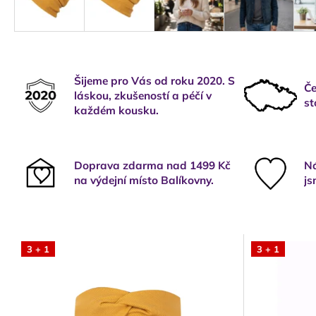
Šijeme pro Vás od roku 2020. S
Če
láskou, zkušeností a péčí v
st
každém kousku.
Doprava zdarma nad 1499 Kč
Ná
na výdejní místo Balíkovny.
js
3 + 1
3 + 1