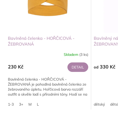
Bavlněná čelenka - HOŘČICOVÁ -
Bavlněný ná
ŽEBROVANÁ
ŽEBROVAN
Skladem
(3 ks)
230 Kč
330 Kč
DETAIL
od
Bavlněná čelenka - HOŘČICOVÁ -
ŽEBROVANÁ je pohodlná bavlněná čelenka ze
žebrovaného úpletu. Hořčicová barva rozzáří
outfit a skvěle ladí s přírodními tóny. Hodí se na
podzim i...
1-3
3+
M
L
dětský
děts