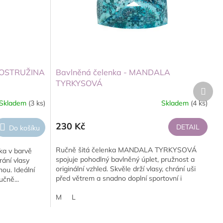
- OSTRUŽINA
Bavlněná čelenka - MANDALA
TYRKYSOVÁ
Další
produ
Skladem
(3 ks)
Skladem
(4 ks)
230 Kč
DETAIL
Do košíku
Ručně šitá čelenka MANDALA TYRKYSOVÁ
ka v barvě
spojuje pohodlný bavlněný úplet, pružnost a
rání vlasy
originální vzhled. Skvěle drží vlasy, chrání uši
nou. Ideální
před větrem a snadno doplní sportovní i
učně...
městský...
M
L