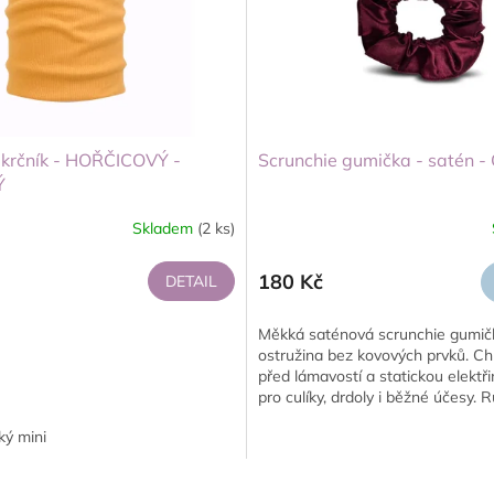
krčník - HOŘČICOVÝ -
Scrunchie gumička - satén 
Ý
Skladem
(2 ks)
180 Kč
DETAIL
Měkká saténová scrunchie gumič
ostružina bez kovových prvků. Ch
před lámavostí a statickou elektři
pro culíky, drdoly i běžné účesy. R
ký mini