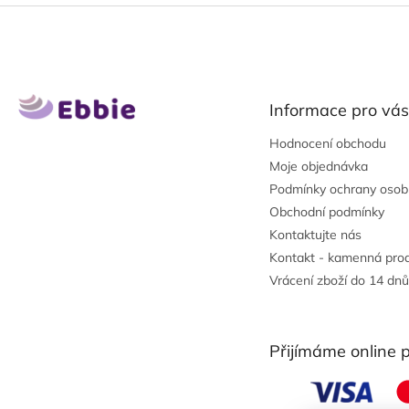
Z
á
p
a
t
Informace pro vás
í
Hodnocení obchodu
Moje objednávka
Podmínky ochrany osob
Obchodní podmínky
Kontaktujte nás
Kontakt - kamenná pro
Vrácení zboží do 14 dnů
Přijímáme online 