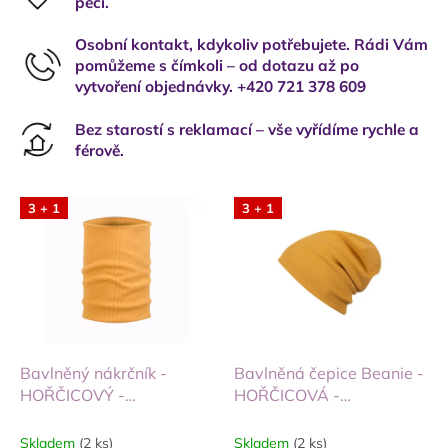
péčí.
Osobní kontakt, kdykoliv potřebujete. Rádi Vám
pomůžeme s čímkoli – od dotazu až po
vytvoření objednávky. +420 721 378 609
Bez starostí s reklamací – vše vyřídíme rychle a
férově.
3 + 1
3 + 1
Bavlněný nákrčník -
Bavlněná čepice Beanie -
HOŘČICOVÝ -
HOŘČICOVÁ -
ŽEBROVANÝ
ŽEBROVANÁ
Skladem
(2 ks)
Skladem
(2 ks)