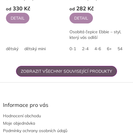
330 Kč
282 Kč
od
od
DETAIL
DETAIL
Osobitá čepice Ebbie – styl,
který vás odliší
dětský
dětský mini
0-1
2-4
4-6
6+
54
57
ZOBRAZIT VŠECHNY SOUVISEJÍCÍ PRODUKTY
Z
á
p
a
Informace pro vás
t
Hodnocení obchodu
í
Moje objednávka
Podmínky ochrany osobních údajů