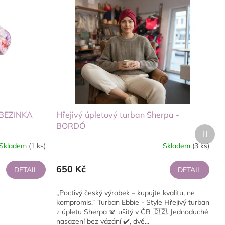
- BEZINKA
Hřejivý úpletový turban Sherpa -
BORDÓ
Další
produ
Skladem
(1 ks)
Skladem
(3 ks)
650 Kč
DETAIL
DETAIL
„Poctivý český výrobek – kupujte kvalitu, ne
kompromis.“ Turban Ebbie - Style Hřejivý turban
z úpletu Sherpa 🧣 ušitý v ČR 🇨🇿. Jednoduché
nasazení bez vázání ✔️, dvě...