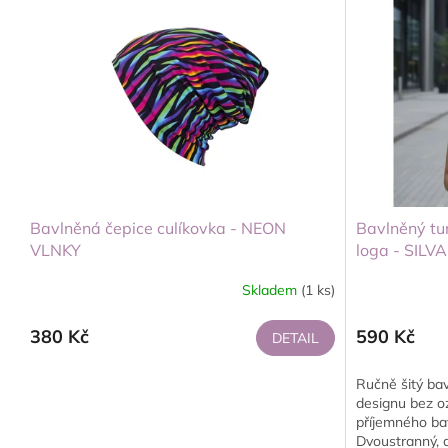
Bavlněná čepice culíkovka - NEON
Bavlněný tu
VLNKY
loga - SILVA
Skladem
(1 ks)
380 Kč
590 Kč
DETAIL
Ručně šitý ba
designu bez o
příjemného ba
Dvoustranný, d