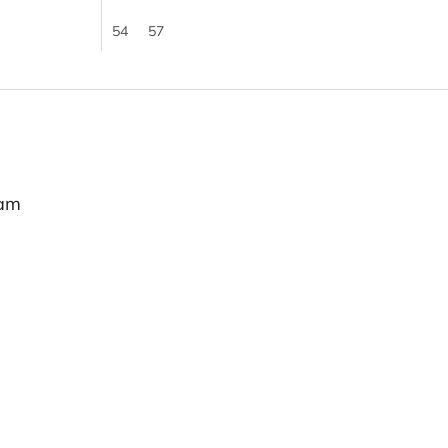
54
57
ram