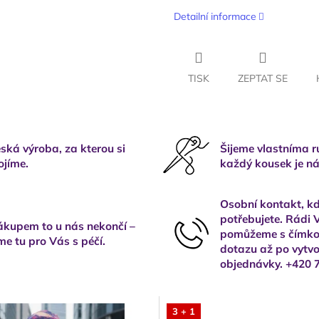
Detailní informace
TISK
ZEPTAT SE
ská výroba, za kterou si
Šijeme vlastníma 
ojíme.
každý kousek je ná
Osobní kontakt, kd
potřebujete. Rádi
kupem to u nás nekončí –
pomůžeme s čímkol
me tu pro Vás s péčí.
dotazu až po vytvo
objednávky. +420 
3 + 1