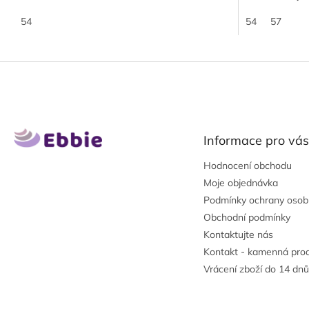
každodenní...
54
54
57
Z
á
p
a
t
Informace pro vás
í
Hodnocení obchodu
Moje objednávka
Podmínky ochrany osob
Obchodní podmínky
Kontaktujte nás
Kontakt - kamenná pro
Vrácení zboží do 14 dnů