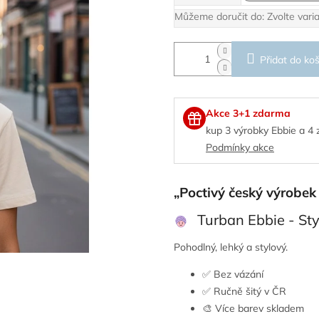
Můžeme doručit do:
Zvolte vari
Přidat do koš
Akce 3+1 zdarma
kup 3 výrobky Ebbie a 4
Podmínky akce
„Poctivý český výrobek
Turban Ebbie - Sty
Pohodlný, lehký a stylový.
✅ Bez vázání
✅ Ručně šitý v ČR
🎨 Více barev skladem