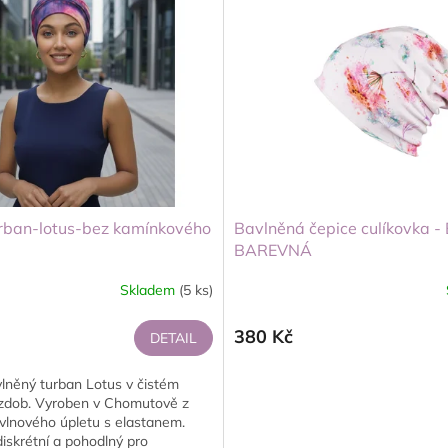
rban-lotus-bez kamínkového
Bavlněná čepice culíkovka 
BAREVNÁ
Skladem
(5 ks)
380 Kč
DETAIL
vlněný turban Lotus v čistém
zdob. Vyroben v Chomutově z
vlnového úpletu s elastanem.
iskrétní a pohodlný pro