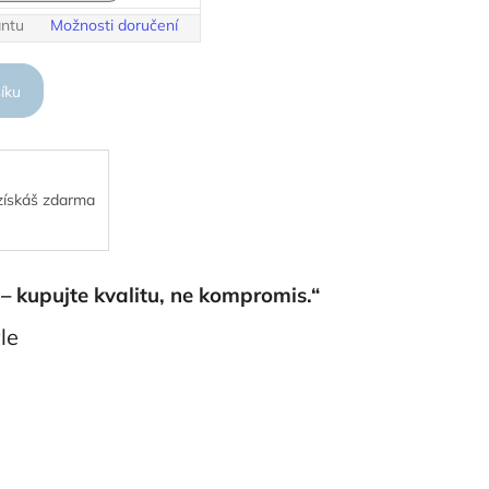
antu
Možnosti doručení
íku
 získáš zdarma
 – kupujte kvalitu, ne kompromis.“
le