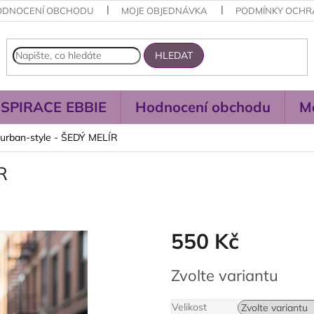
ODNOCENÍ OBCHODU
MOJE OBJEDNÁVKA
PODMÍNKY OCHR
HLEDAT
NSPIRACE EBBIE
Hodnocení obchodu
M
turban-style - ŠEDÝ MELÍR
R
550 Kč
Měrná
Zvolte variantu
cena:
Velikost