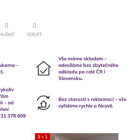
HLÍDAT
SDÍLET
Vše máme skladem –
rukama –
odesíláme bez zbytečného
š.
odkladu po celé ČR i
Slovensku.
ykoliv
 Vám
Bez starostí s reklamací – vše
i – od
vyřídíme rychle a férově.
ření
721 378 609
3 + 1