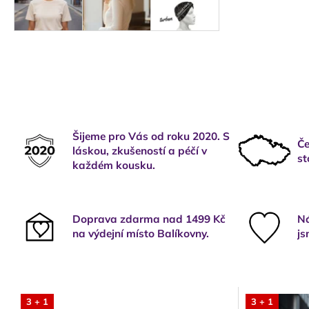
Šijeme pro Vás od roku 2020. S
Če
láskou, zkušeností a péčí v
st
každém kousku.
Doprava zdarma nad 1499 Kč
Ná
na výdejní místo Balíkovny.
js
3 + 1
3 + 1