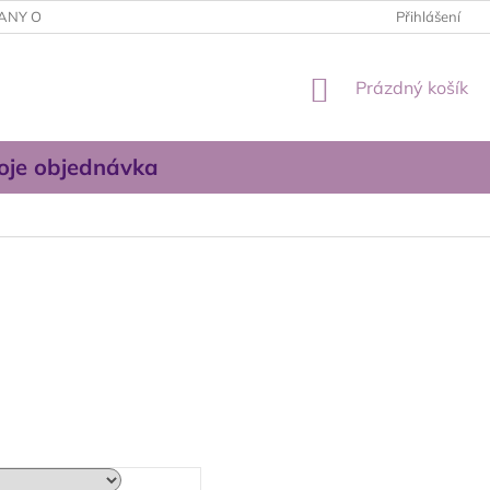
ANY OSOBNÍCH ÚDAJŮ
OBCHODNÍ PODMÍNKY
Přihlášení
KONTAKTUJT
NÁKUPNÍ
Prázdný košík
KOŠÍK
oje objednávka