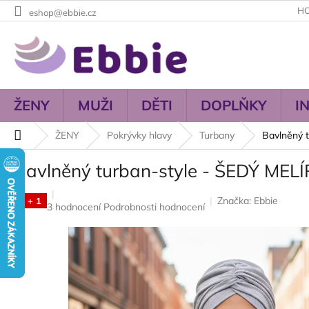
Přejít
H
eshop@ebbie.cz
na
obsah
ŽENY
MUŽI
DĚTI
DOPLŇKY
I
Domů
ŽENY
Pokrývky hlavy
Turbany
Bavlněný 
Bavlněný turban-style - ŠEDÝ MELÍ
Značka:
Ebbie
3 + 1
Průměrné
3 hodnocení
Podrobnosti hodnocení
hodnocení
produktu
je
4,7
z
5
hvězdiček.