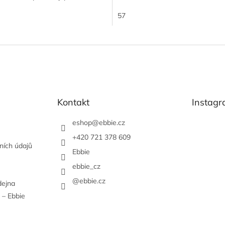
57
Kontakt
Instag
eshop
@
ebbie.cz
+420 721 378 609
ních údajů
Ebbie
ebbie_cz
@ebbie.cz
dejna
 – Ebbie