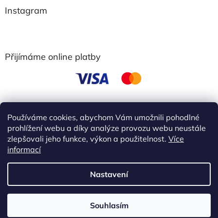
Instagram
Přijímáme online platby
Používáme cookies, abychom Vám umožnili pohodlné
obchodní podmínky
prohlížení webu a díky analýze provozu webu neustále
zlepšovali jeho funkce, výkon a použitelnost.
Více
informací
Vytvořil Shoptet
Nastavení
Copyright 2026
Ebbie
. Všechna práva vyhrazena.
Upravit
Akce 3+1 zdarma Kup 3 libovolné výrobky Ebbie a 4 získáš
Souhlasím
nastavení cookies
zdarma. !!!! Slevu nelze kombinovat s dárky ani dalšími slevami.!!!!