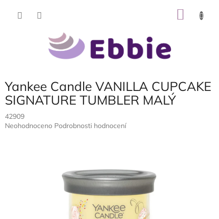
Přejít
NÁKU
na
obsah
KOŠÍK
Yankee Candle VANILLA CUPCAKE
SIGNATURE TUMBLER MALÝ
42909
Průměrné
Neohodnoceno
Podrobnosti hodnocení
hodnocení
produktu
je
0,0
z
5
hvězdiček.