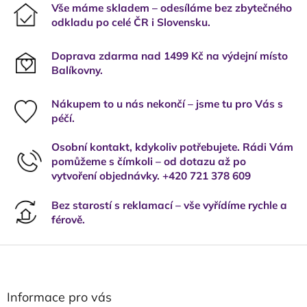
Vše máme skladem – odesíláme bez zbytečného
odkladu po celé ČR i Slovensku.
Doprava zdarma nad 1499 Kč na výdejní místo
Balíkovny.
Nákupem to u nás nekončí – jsme tu pro Vás s
péčí.
Osobní kontakt, kdykoliv potřebujete. Rádi Vám
pomůžeme s čímkoli – od dotazu až po
vytvoření objednávky. +420 721 378 609
Bez starostí s reklamací – vše vyřídíme rychle a
férově.
Z
á
p
a
Informace pro vás