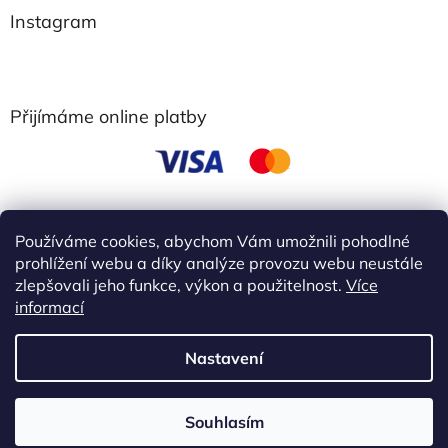
Instagram
Přijímáme online platby
Používáme cookies, abychom Vám umožnili pohodlné
obchodní podmínky
prohlížení webu a díky analýze provozu webu neustále
zlepšovali jeho funkce, výkon a použitelnost.
Více
informací
Vytvořil Shoptet
Nastavení
Copyright 2026
Ebbie
. Všechna práva vyhrazena.
Upravit
Akce 3+1 zdarma Kup 3 libovolné výrobky Ebbie a 4 získáš
Souhlasím
nastavení cookies
zdarma. !!!! Slevu nelze kombinovat s dárky ani dalšími slevami.!!!!