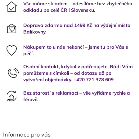
Vše máme skladem – odesíláme bez zbytečného
odkladu po celé ČR i Slovensku.
Doprava zdarma nad 1499 Kč na výdejní místo
Balíkovny.
Nákupem to u nás nekončí – jsme tu pro Vás s
péčí.
Osobní kontakt, kdykoliv potřebujete. Rádi Vám
pomůžeme s čímkoli – od dotazu až po
vytvoření objednávky. +420 721 378 609
Bez starostí s reklamací – vše vyřídíme rychle a
férově.
Z
á
p
a
Informace pro vás