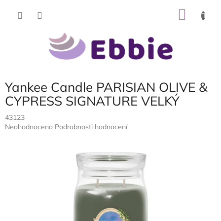
Přejít
NÁKU
na
obsah
KOŠÍK
Yankee Candle PARISIAN OLIVE &
CYPRESS SIGNATURE VELKÝ
43123
Průměrné
Neohodnoceno
Podrobnosti hodnocení
hodnocení
produktu
je
0,0
z
5
hvězdiček.