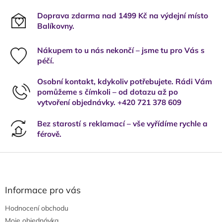
Doprava zdarma nad 1499 Kč na výdejní místo
Balíkovny.
Nákupem to u nás nekončí – jsme tu pro Vás s
péčí.
Osobní kontakt, kdykoliv potřebujete. Rádi Vám
pomůžeme s čímkoli – od dotazu až po
vytvoření objednávky. +420 721 378 609
Bez starostí s reklamací – vše vyřídíme rychle a
férově.
Z
á
p
a
Informace pro vás
t
Hodnocení obchodu
í
Moje objednávka