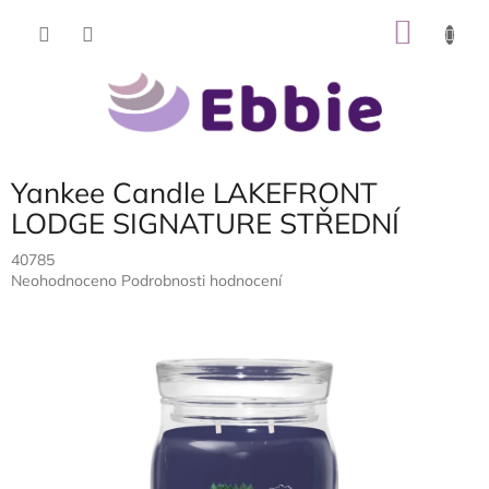
Přejít
NÁKU
na
obsah
KOŠÍK
Yankee Candle LAKEFRONT
LODGE SIGNATURE STŘEDNÍ
40785
Průměrné
Neohodnoceno
Podrobnosti hodnocení
hodnocení
produktu
je
0,0
z
5
hvězdiček.