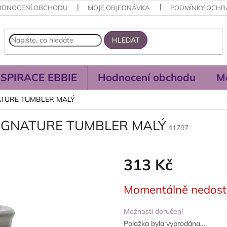
ODNOCENÍ OBCHODU
MOJE OBJEDNÁVKA
PODMÍNKY OCHR
HLEDAT
NSPIRACE EBBIE
Hodnocení obchodu
M
NATURE TUMBLER MALÝ
SIGNATURE TUMBLER MALÝ
41797
313 Kč
Měrná
Momentálně nedos
cena:
Možnosti doručení
Položka byla vyprodána…