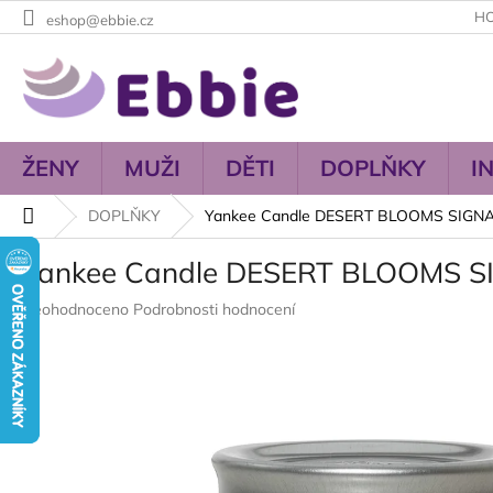
Přejít
H
eshop@ebbie.cz
na
obsah
ŽENY
MUŽI
DĚTI
DOPLŇKY
I
Domů
DOPLŇKY
Yankee Candle DESERT BLOOMS SIG
Yankee Candle DESERT BLOOMS 
Průměrné
Neohodnoceno
Podrobnosti hodnocení
hodnocení
produktu
je
0,0
z
5
hvězdiček.