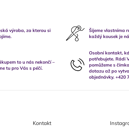
ská výroba, za kterou si
Šijeme vlastníma 
ojíme.
každý kousek je ná
Osobní kontakt, kd
potřebujete. Rádi
kupem to u nás nekončí –
pomůžeme s čímkol
me tu pro Vás s péčí.
dotazu až po vytvo
objednávky. +420 
Kontakt
Instag