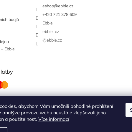
eshop
@
ebbie.cz
+420 721 378 609
ních údajů
Ebbie
ebbie_cz
@ebbie.cz
dejna
 – Ebbie
platby
cookies, abychom Vám umožnili pohodlné prohlížení
 analýze provozu webu neustále zlepšovali jeho
obchodní podmínky
on a použitelnost.
Více informací