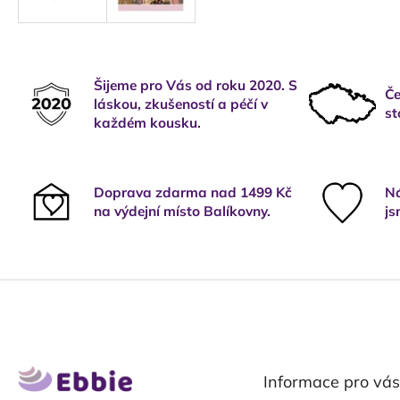
Šijeme pro Vás od roku 2020. S
Če
láskou, zkušeností a péčí v
st
každém kousku.
Doprava zdarma nad 1499 Kč
Ná
na výdejní místo Balíkovny.
js
Z
á
p
a
t
Informace pro vás
í