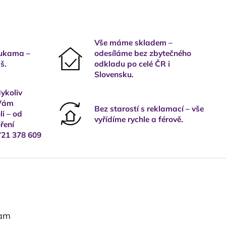
Vše máme skladem –
rukama –
odesíláme bez zbytečného
š.
odkladu po celé ČR i
Slovensku.
ykoliv
 Vám
Bez starostí s reklamací – vše
i – od
vyřídíme rychle a férově.
ření
721 378 609
ram