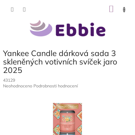
Přejít
NÁKU
na
obsah
KOŠÍK
Yankee Candle dárková sada 3
skleněných votivních svíček jaro
2025
43129
Průměrné
Neohodnoceno
Podrobnosti hodnocení
hodnocení
produktu
je
0,0
z
5
hvězdiček.