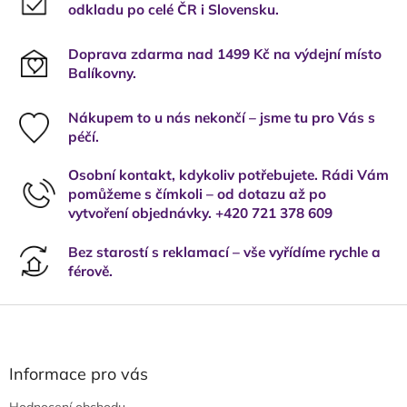
odkladu po celé ČR i Slovensku.
Doprava zdarma nad 1499 Kč na výdejní místo
Balíkovny.
Nákupem to u nás nekončí – jsme tu pro Vás s
péčí.
Osobní kontakt, kdykoliv potřebujete. Rádi Vám
pomůžeme s čímkoli – od dotazu až po
vytvoření objednávky. +420 721 378 609
Bez starostí s reklamací – vše vyřídíme rychle a
férově.
Z
á
p
a
Informace pro vás
t