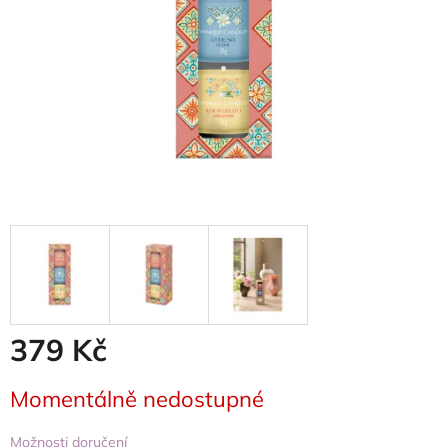
379 Kč
Měrná
Momentálně nedostupné
cena:
Možnosti doručení