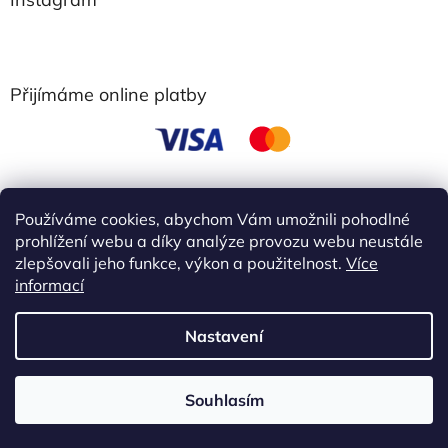
Přijímáme online platby
Používáme cookies, abychom Vám umožnili pohodlné
obchodní podmínky
prohlížení webu a díky analýze provozu webu neustále
zlepšovali jeho funkce, výkon a použitelnost.
Více
informací
Vytvořil Shoptet
Nastavení
Copyright 2026
Ebbie
. Všechna práva vyhrazena.
Upravit
Akce 3+1 zdarma Kup 3 libovolné výrobky Ebbie a 4 získáš
Souhlasím
nastavení cookies
zdarma. !!!! Slevu nelze kombinovat s dárky ani dalšími slevami.!!!!