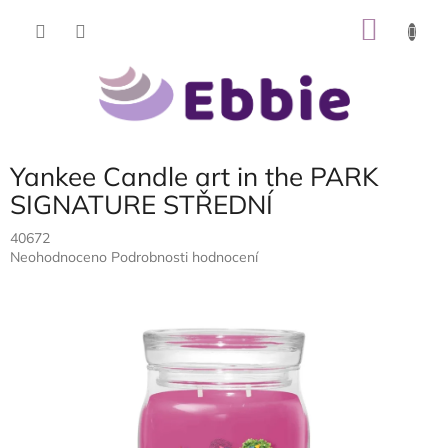
Přejít
NÁKU
na
obsah
KOŠÍK
Yankee Candle art in the PARK
SIGNATURE STŘEDNÍ
40672
Průměrné
Neohodnoceno
Podrobnosti hodnocení
hodnocení
produktu
je
0,0
z
5
hvězdiček.