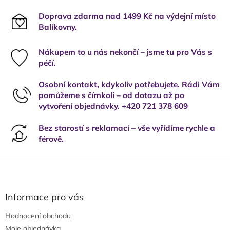
Doprava zdarma nad 1499 Kč na výdejní místo
Balíkovny.
Nákupem to u nás nekončí – jsme tu pro Vás s
péčí.
Osobní kontakt, kdykoliv potřebujete. Rádi Vám
pomůžeme s čímkoli – od dotazu až po
vytvoření objednávky. +420 721 378 609
Bez starostí s reklamací – vše vyřídíme rychle a
férově.
Z
á
p
a
Informace pro vás
t
Hodnocení obchodu
í
Moje objednávka