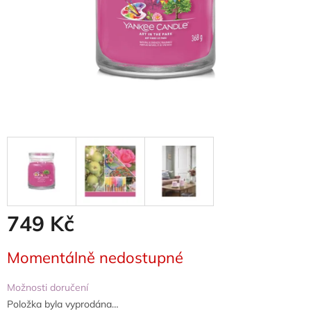
749 Kč
Měrná
Momentálně nedostupné
cena:
Možnosti doručení
Položka byla vyprodána…