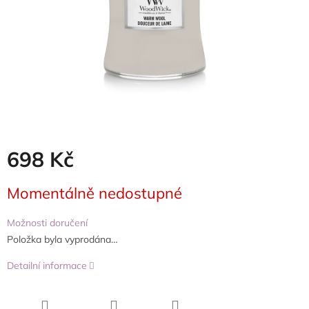
698 Kč
Měrná
Momentálně nedostupné
cena:
Možnosti doručení
Položka byla vyprodána…
Detailní informace