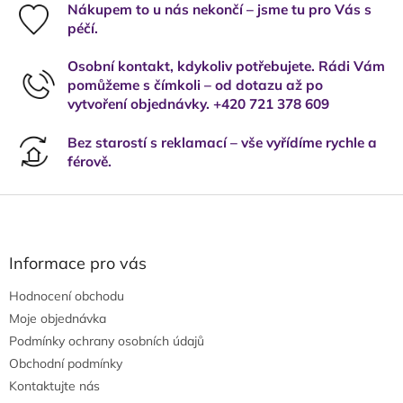
Nákupem to u nás nekončí – jsme tu pro Vás s
péčí.
Osobní kontakt, kdykoliv potřebujete. Rádi Vám
pomůžeme s čímkoli – od dotazu až po
vytvoření objednávky. +420 721 378 609
Bez starostí s reklamací – vše vyřídíme rychle a
férově.
Z
á
p
a
Informace pro vás
t
Hodnocení obchodu
í
Moje objednávka
Podmínky ochrany osobních údajů
Obchodní podmínky
Kontaktujte nás