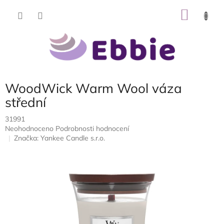
Přejít
NÁKU
na
obsah
KOŠÍK
WoodWick Warm Wool váza
střední
31991
Průměrné
Neohodnoceno
Podrobnosti hodnocení
hodnocení
Značka:
Yankee Candle s.r.o.
produktu
je
0,0
z
5
hvězdiček.