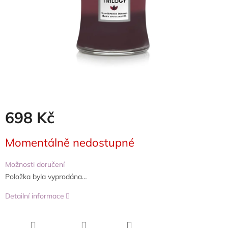
698 Kč
Měrná
Momentálně nedostupné
cena:
Možnosti doručení
Položka byla vyprodána…
Detailní informace