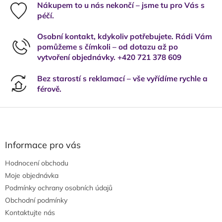
Nákupem to u nás nekončí – jsme tu pro Vás s
péčí.
Osobní kontakt, kdykoliv potřebujete. Rádi Vám
pomůžeme s čímkoli – od dotazu až po
vytvoření objednávky. +420 721 378 609
Bez starostí s reklamací – vše vyřídíme rychle a
férově.
Z
á
p
a
Informace pro vás
t
Hodnocení obchodu
í
Moje objednávka
Podmínky ochrany osobních údajů
Obchodní podmínky
Kontaktujte nás