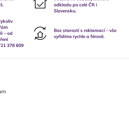
š.
odkladu po celé ČR i
Slovensku.
ykoliv
 Vám
Bez starostí s reklamací – vše
i – od
vyřídíme rychle a férově.
ření
721 378 609
ram