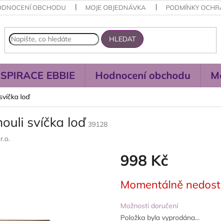
ODNOCENÍ OBCHODU
MOJE OBJEDNÁVKA
PODMÍNKY OCHR
HLEDAT
NSPIRACE EBBIE
Hodnocení obchodu
M
víčka loď
uli svíčka loď
39128
r.o.
998 Kč
Měrná
Momentálně nedos
cena:
Možnosti doručení
Položka byla vyprodána…