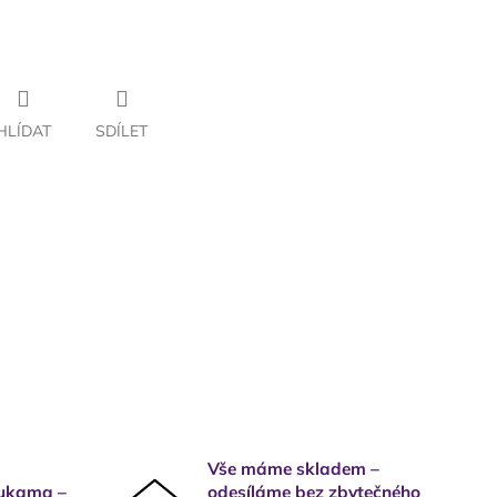
HLÍDAT
SDÍLET
Vše máme skladem –
rukama –
odesíláme bez zbytečného