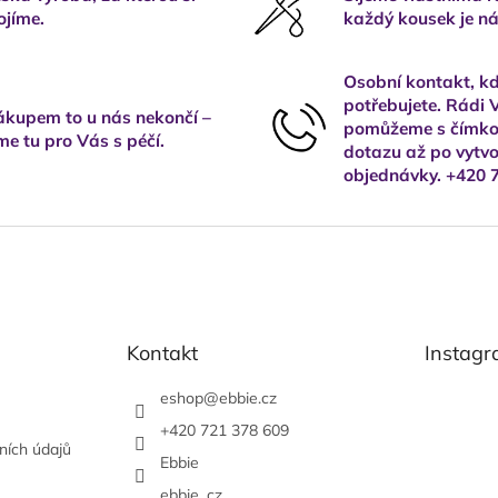
ojíme.
každý kousek je ná
Osobní kontakt, kd
potřebujete. Rádi
kupem to u nás nekončí –
pomůžeme s čímkol
me tu pro Vás s péčí.
dotazu až po vytvo
objednávky. +420 
Kontakt
Instag
eshop
@
ebbie.cz
+420 721 378 609
ních údajů
Ebbie
ebbie_cz