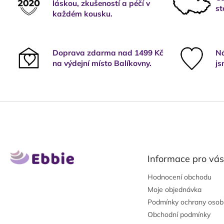
láskou, zkušeností a péčí v
st
každém kousku.
Doprava zdarma nad 1499 Kč
Ná
na výdejní místo Balíkovny.
js
Z
á
p
a
t
Informace pro vás
í
Hodnocení obchodu
Moje objednávka
Podmínky ochrany osob
Obchodní podmínky