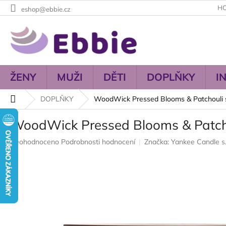
Přejít
H
eshop@ebbie.cz
na
obsah
ŽENY
MUŽI
DĚTI
DOPLŇKY
I
Domů
DOPLŇKY
WoodWick Pressed Blooms & Patchouli s
WoodWick Pressed Blooms & Patcho
Průměrné
Neohodnoceno
Podrobnosti hodnocení
Značka:
Yankee Candle s.
hodnocení
produktu
je
0,0
z
5
hvězdiček.