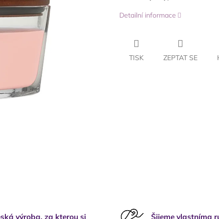
Detailní informace
TISK
ZEPTAT SE
ská výroba, za kterou si
Šijeme vlastníma 