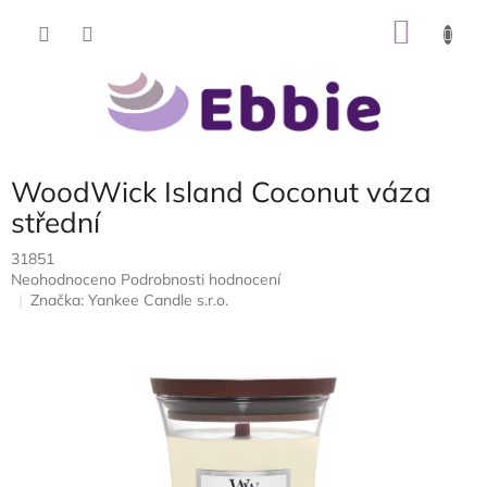
Přejít
NÁKU
na
obsah
KOŠÍK
WoodWick Island Coconut váza
střední
31851
Průměrné
Neohodnoceno
Podrobnosti hodnocení
hodnocení
Značka:
Yankee Candle s.r.o.
produktu
je
0,0
z
5
hvězdiček.