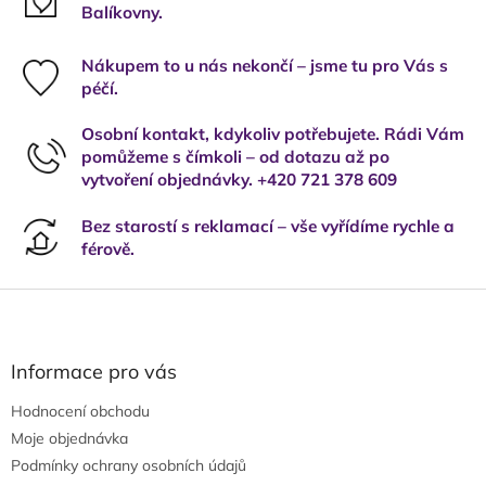
Balíkovny.
Nákupem to u nás nekončí – jsme tu pro Vás s
péčí.
Osobní kontakt, kdykoliv potřebujete. Rádi Vám
pomůžeme s čímkoli – od dotazu až po
vytvoření objednávky. +420 721 378 609
Bez starostí s reklamací – vše vyřídíme rychle a
férově.
Z
á
p
a
Informace pro vás
t
Hodnocení obchodu
í
Moje objednávka
Podmínky ochrany osobních údajů