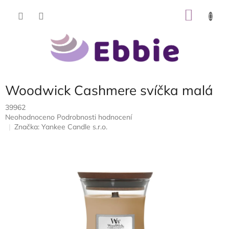
Přejít
NÁKU
na
obsah
KOŠÍK
Woodwick Cashmere svíčka malá
39962
Průměrné
Neohodnoceno
Podrobnosti hodnocení
hodnocení
Značka:
Yankee Candle s.r.o.
produktu
je
0,0
z
5
hvězdiček.