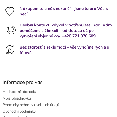
Nákupem to u nás nekončí – jsme tu pro Vás s
péčí.
Osobní kontakt, kdykoliv potřebujete. Rádi Vám
pomůžeme s čímkoli – od dotazu až po
vytvoření objednávky. +420 721 378 609
Bez starostí s reklamací – vše vyřídíme rychle a
férově.
Z
á
p
a
Informace pro vás
t
Hodnocení obchodu
í
Moje objednávka
Podmínky ochrany osobních údajů
Obchodní podmínky