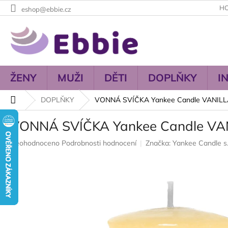
Přejít
H
eshop@ebbie.cz
na
obsah
ŽENY
MUŽI
DĚTI
DOPLŇKY
I
Domů
DOPLŇKY
VONNÁ SVÍČKA Yankee Candle VANIL
VONNÁ SVÍČKA Yankee Candle VA
Průměrné
Neohodnoceno
Podrobnosti hodnocení
Značka:
Yankee Candle s.
hodnocení
produktu
je
0,0
z
5
hvězdiček.