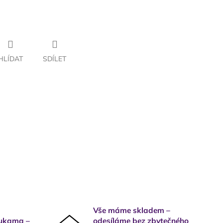
HLÍDAT
SDÍLET
Vše máme skladem –
rukama –
odesíláme bez zbytečného