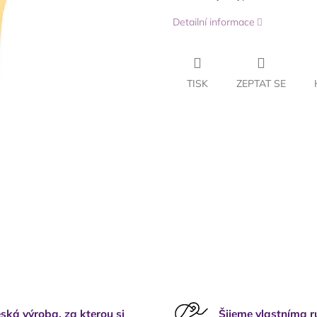
Detailní informace
TISK
ZEPTAT SE
ská výroba, za kterou si
Šijeme vlastníma 