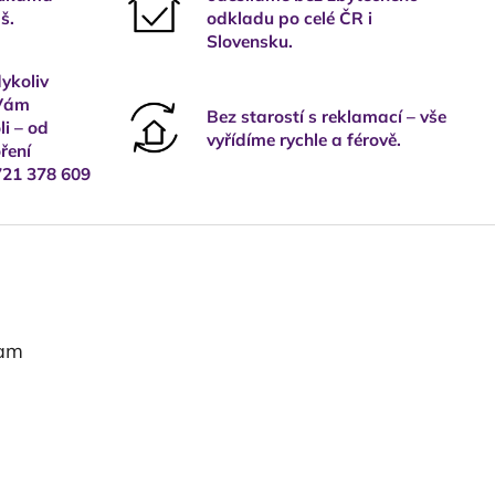
š.
odkladu po celé ČR i
Slovensku.
ykoliv
 Vám
Bez starostí s reklamací – vše
i – od
vyřídíme rychle a férově.
ření
721 378 609
ram