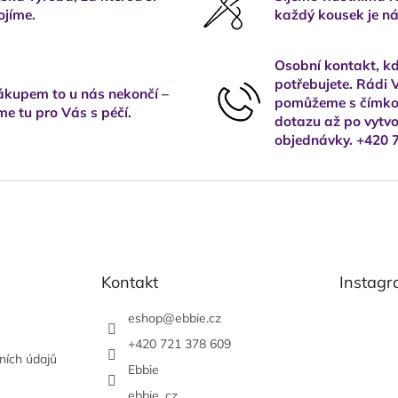
ojíme.
každý kousek je ná
Osobní kontakt, kd
potřebujete. Rádi
kupem to u nás nekončí –
pomůžeme s čímkol
me tu pro Vás s péčí.
dotazu až po vytvo
objednávky. +420 
Kontakt
Instag
eshop
@
ebbie.cz
+420 721 378 609
ních údajů
Ebbie
ebbie_cz