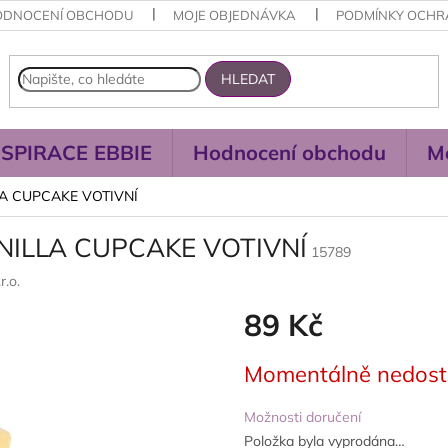
ODNOCENÍ OBCHODU
MOJE OBJEDNÁVKA
PODMÍNKY OCHR
HLEDAT
NSPIRACE EBBIE
Hodnocení obchodu
M
LA CUPCAKE VOTIVNÍ
NILLA CUPCAKE VOTIVNÍ
15789
r.o.
89 Kč
Měrná
Momentálně nedos
cena:
Možnosti doručení
Položka byla vyprodána…