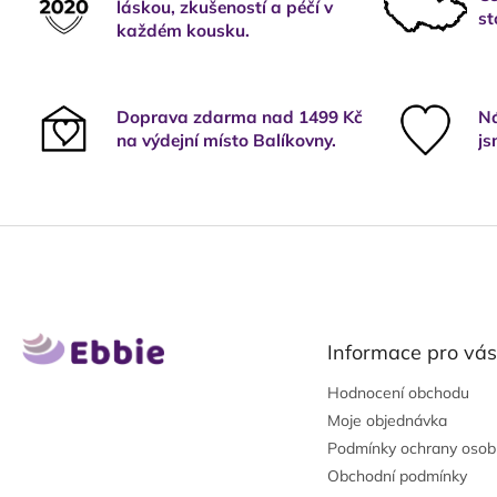
láskou, zkušeností a péčí v
st
každém kousku.
Doprava zdarma nad 1499 Kč
Ná
na výdejní místo Balíkovny.
js
Z
á
p
a
t
Informace pro vás
í
Hodnocení obchodu
Moje objednávka
Podmínky ochrany osob
Obchodní podmínky