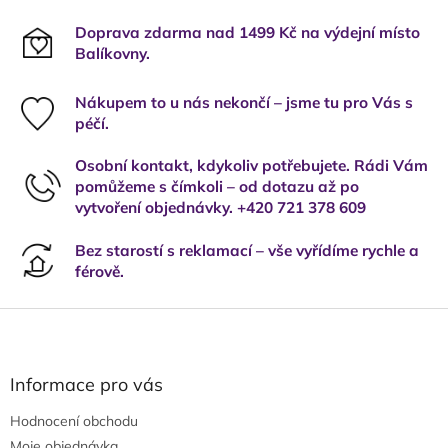
Doprava zdarma nad 1499 Kč na výdejní místo
Balíkovny.
Nákupem to u nás nekončí – jsme tu pro Vás s
péčí.
Osobní kontakt, kdykoliv potřebujete. Rádi Vám
pomůžeme s čímkoli – od dotazu až po
vytvoření objednávky. +420 721 378 609
Bez starostí s reklamací – vše vyřídíme rychle a
férově.
Z
á
p
a
Informace pro vás
t
Hodnocení obchodu
í
Moje objednávka