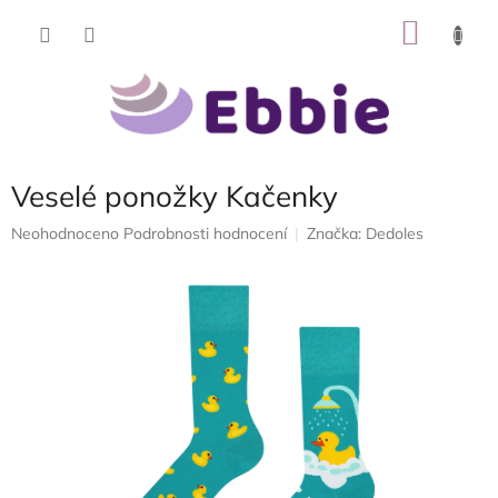
Přejít
NÁKU
na
obsah
KOŠÍK
Veselé ponožky Kačenky
Průměrné
Neohodnoceno
Podrobnosti hodnocení
Značka:
Dedoles
hodnocení
produktu
je
0,0
z
5
hvězdiček.