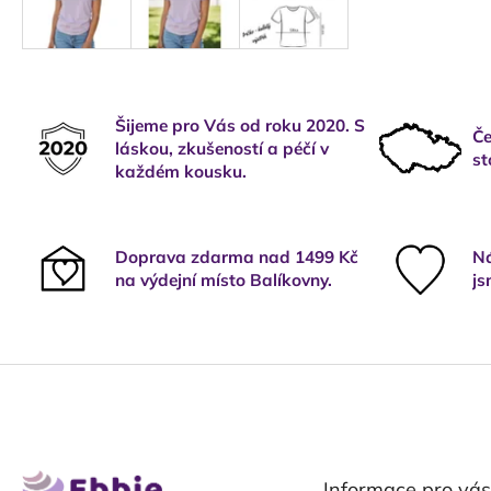
Šijeme pro Vás od roku 2020. S
Če
láskou, zkušeností a péčí v
st
každém kousku.
Doprava zdarma nad 1499 Kč
Ná
na výdejní místo Balíkovny.
js
Z
á
p
a
t
Informace pro vás