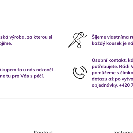
ská výroba, za kterou si
Šijeme vlastníma 
ojíme.
každý kousek je ná
Osobní kontakt, kd
potřebujete. Rádi
kupem to u nás nekončí –
pomůžeme s čímkol
me tu pro Vás s péčí.
dotazu až po vytvo
objednávky. +420 
Kontakt
Instag