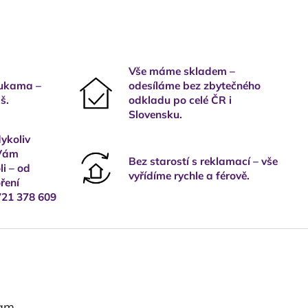
Vše máme skladem –
rukama –
odesíláme bez zbytečného
š.
odkladu po celé ČR i
Slovensku.
ykoliv
 Vám
Bez starostí s reklamací – vše
i – od
vyřídíme rychle a férově.
ření
721 378 609
ram