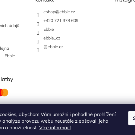
eshop
@
ebbie.cz
+420 721 378 609
ních údajů
Ebbie
ebbie_cz
@ebbie.cz
dejna
 – Ebbie
platby
cookies, abychom Vám umožnili pohodlné prohlížení
 analýze provozu webu neustále zlepšovali jeho
obchodní podmínky
on a použitelnost.
Více informací