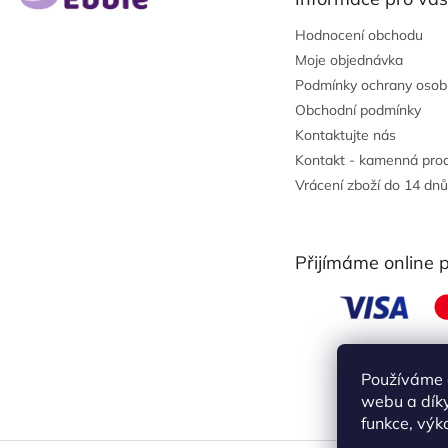
í
Hodnocení obchodu
Moje objednávka
Podmínky ochrany osob
Obchodní podmínky
Kontaktujte nás
Kontakt - kamenná pro
Vrácení zboží do 14 dnů
Přijímáme online 
Používáme 
webu a díky
funkce, výk