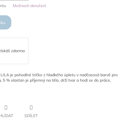
antu
Možnosti doručení
íku
 získáš zdarma
Á LILA je pohodlné tričko z hladkého úpletu v nadčasová barvě pro
 5 % elastan je příjemný na tělo, drží tvar a hodí se do práce,
HLÍDAT
SDÍLET