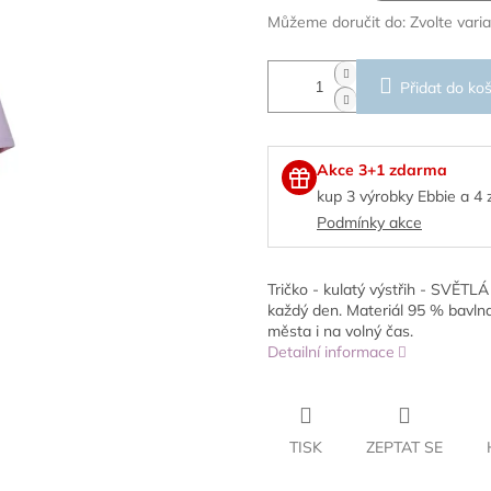
Můžeme doručit do:
Zvolte vari
Přidat do koš
Akce 3+1 zdarma
kup 3 výrobky Ebbie a 4
Podmínky akce
Tričko - kulatý výstřih - SVĚTL
každý den. Materiál 95 % bavlna,
města i na volný čas.
Detailní informace
TISK
ZEPTAT SE