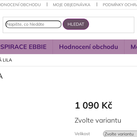
ODNOCENÍ OBCHODU
MOJE OBJEDNÁVKA
PODMÍNKY OCHR
HLEDAT
NSPIRACE EBBIE
Hodnocení obchodu
M
LÁ LILA
A
1 090 Kč
Měrná
Zvolte variantu
cena:
Velikost