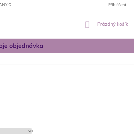
ANY OSOBNÍCH ÚDAJŮ
OBCHODNÍ PODMÍNKY
Přihlášení
KONTAKTUJT
NÁKUPNÍ
Prázdný košík
KOŠÍK
oje objednávka