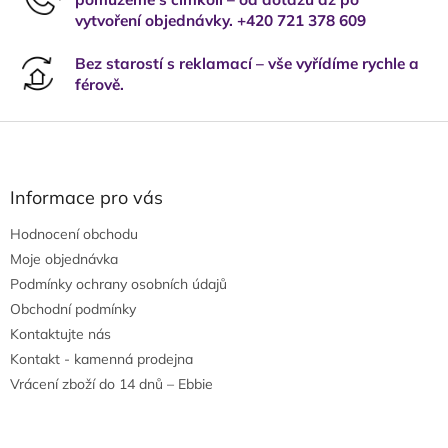
vytvoření objednávky. +420 721 378 609
Bez starostí s reklamací – vše vyřídíme rychle a
férově.
Z
á
p
a
Informace pro vás
t
Hodnocení obchodu
í
Moje objednávka
Podmínky ochrany osobních údajů
Obchodní podmínky
Kontaktujte nás
Kontakt - kamenná prodejna
Vrácení zboží do 14 dnů – Ebbie