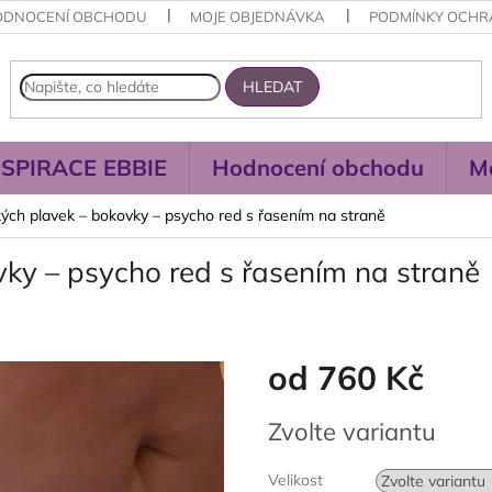
ODNOCENÍ OBCHODU
MOJE OBJEDNÁVKA
PODMÍNKY OCHR
HLEDAT
NSPIRACE EBBIE
Hodnocení obchodu
M
ých plavek – bokovky – psycho red s řasením na straně
ky – psycho red s řasením na straně
od
760 Kč
Měrná
Zvolte variantu
cena:
Velikost