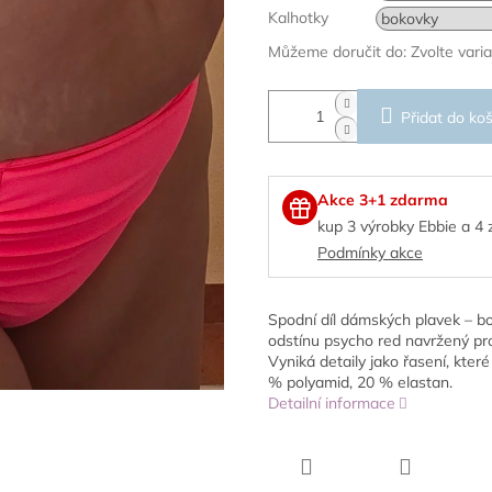
Kalhotky
Můžeme doručit do:
Zvolte vari
Přidat do koš
Akce 3+1 zdarma
kup 3 výrobky Ebbie a 4
Podmínky akce
Spodní díl dámských plavek – bo
odstínu psycho red navržený pro 
Vyniká detaily jako řasení, kter
% polyamid, 20 % elastan.
Detailní informace