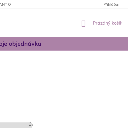
ANY OSOBNÍCH ÚDAJŮ
OBCHODNÍ PODMÍNKY
Přihlášení
KONTAKTUJT
NÁKUPNÍ
Prázdný košík
KOŠÍK
oje objednávka