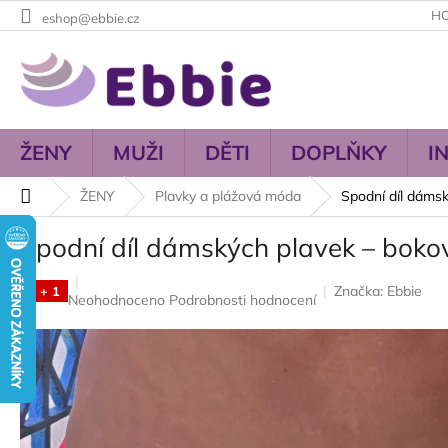
Přejít
H
eshop@ebbie.cz
na
obsah
ŽENY
MUŽI
DĚTI
DOPLŇKY
I
Domů
ŽENY
Plavky a plážová móda
Spodní díl dámsk
Spodní díl dámských plavek – bokov
Značka:
Ebbie
3 + 1
Průměrné
Neohodnoceno
Podrobnosti hodnocení
hodnocení
produktu
je
0,0
z
5
hvězdiček.