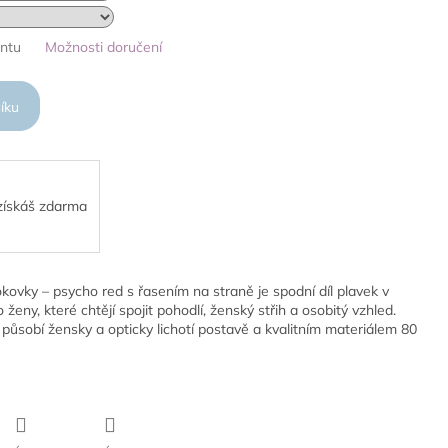
antu
Možnosti doručení
íku
 získáš zdarma
kovky – psycho red s řasením na straně je spodní díl plavek v
ženy, které chtějí spojit pohodlí, ženský střih a osobitý vzhled.
é působí žensky a opticky lichotí postavě a kvalitním materiálem 80