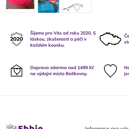
Šijeme pro Vás od roku 2020. S
Če
láskou, zkušeností a péčí v
st
každém kousku.
Doprava zdarma nad 1499 Kč
Ná
na výdejní místo Balíkovny.
js
Z
á
p
a
t
Informace pro vás