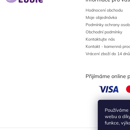
í
Hodnocení obchodu
Moje objednávka
Podmínky ochrany osob
Obchodní podmínky
Kontaktujte nás
Kontakt - kamenná pro
Vrácení zboží do 14 dnů
Přijímáme online 
Používáme 
webu a díky
funkce, výk