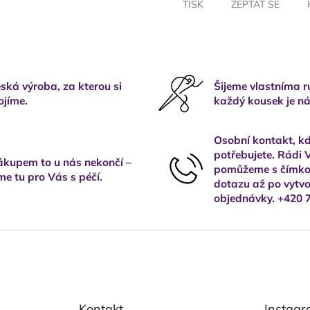
TISK
ZEPTAT SE
ská výroba, za kterou si
Šijeme vlastníma 
ojíme.
každý kousek je ná
Osobní kontakt, kd
potřebujete. Rádi
kupem to u nás nekončí –
pomůžeme s čímkol
me tu pro Vás s péčí.
dotazu až po vytvo
objednávky. +420 
Kontakt
Instag