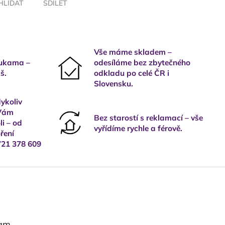
HLÍDAT
SDÍLET
Vše máme skladem –
rukama –
odesíláme bez zbytečného
š.
odkladu po celé ČR i
Slovensku.
ykoliv
 Vám
Bez starostí s reklamací – vše
i – od
vyřídíme rychle a férově.
ření
721 378 609
ram