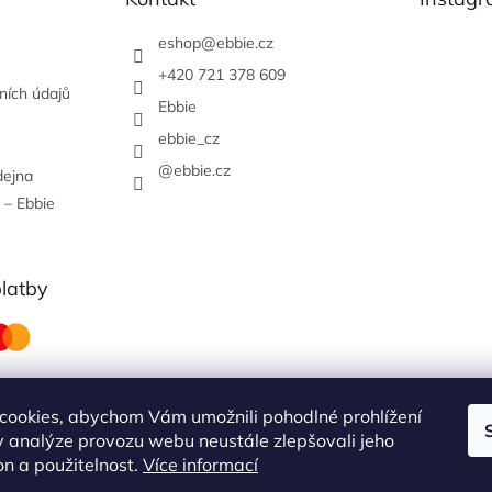
eshop
@
ebbie.cz
+420 721 378 609
ních údajů
Ebbie
ebbie_cz
@ebbie.cz
dejna
 – Ebbie
platby
cookies, abychom Vám umožnili pohodlné prohlížení
 analýze provozu webu neustále zlepšovali jeho
obchodní podmínky
on a použitelnost.
Více informací