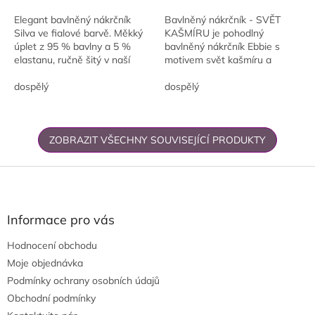
Elegant bavlněný nákrčník
Bavlněný nákrčník - SVĚT
Silva ve fialové barvě. Měkký
KAŠMÍRU je pohodlný
úplet z 95 % bavlny a 5 %
bavlněný nákrčník Ebbie s
elastanu, ručně šitý v naší
motivem svět kašmíru a
dílně v Chomutově.
paletou vzorovaná paleta.
Jednoduché nošení bez
dospělý
Měkké složení 95 % bavlna, 5
dospělý
zavírání, vhodný na každý...
% elastan je příjemné na...
ZOBRAZIT VŠECHNY SOUVISEJÍCÍ PRODUKTY
Z
á
p
a
Informace pro vás
t
Hodnocení obchodu
í
Moje objednávka
Podmínky ochrany osobních údajů
Obchodní podmínky