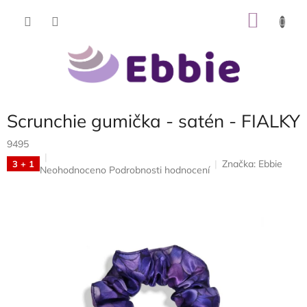
Přejít
NÁKU
na
obsah
KOŠÍK
Scrunchie gumička - satén - FIALKY
9495
Značka:
Ebbie
3 + 1
Průměrné
Neohodnoceno
Podrobnosti hodnocení
hodnocení
produktu
je
0,0
z
5
hvězdiček.