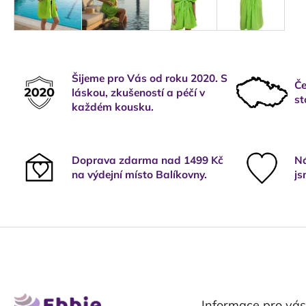
Šijeme pro Vás od roku 2020. S
Če
láskou, zkušeností a péčí v
st
každém kousku.
Doprava zdarma nad 1499 Kč
Ná
na výdejní místo Balíkovny.
js
Z
á
p
a
t
Informace pro vás