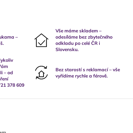
Vše máme skladem –
rukama –
odesíláme bez zbytečného
š.
odkladu po celé ČR i
Slovensku.
ykoliv
 Vám
Bez starostí s reklamací – vše
i – od
vyřídíme rychle a férově.
ření
721 378 609
ram