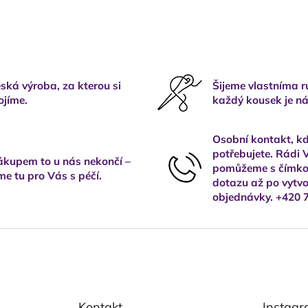
ská výroba, za kterou si
Šijeme vlastníma 
ojíme.
každý kousek je ná
Osobní kontakt, kd
potřebujete. Rádi
kupem to u nás nekončí –
pomůžeme s čímkol
me tu pro Vás s péčí.
dotazu až po vytvo
objednávky. +420 
Kontakt
Instag