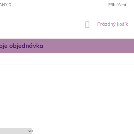
ANY OSOBNÍCH ÚDAJŮ
OBCHODNÍ PODMÍNKY
Přihlášení
KONTAKTUJT
NÁKUPNÍ
Prázdný košík
KOŠÍK
oje objednávka