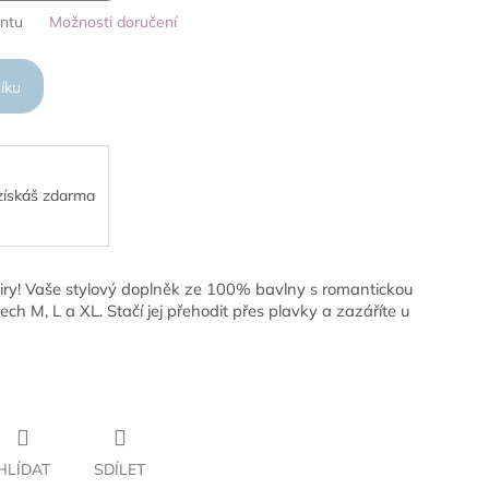
antu
Možnosti doručení
íku
 získáš zdarma
ry! Vaše stylový doplněk ze 100% bavlny s romantickou
ch M, L a XL. Stačí jej přehodit přes plavky a zazáříte u
HLÍDAT
SDÍLET