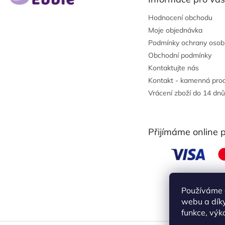
í
Hodnocení obchodu
Moje objednávka
Podmínky ochrany osob
Obchodní podmínky
Kontaktujte nás
Kontakt - kamenná pro
Vrácení zboží do 14 dnů
Přijímáme online 
Používáme 
webu a díky
funkce, výk