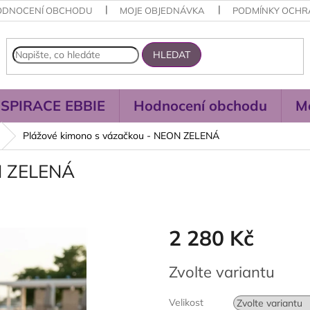
ODNOCENÍ OBCHODU
MOJE OBJEDNÁVKA
PODMÍNKY OCHR
HLEDAT
NSPIRACE EBBIE
Hodnocení obchodu
M
Plážové kimono s vázačkou - NEON ZELENÁ
N ZELENÁ
2 280 Kč
Měrná
Zvolte variantu
cena:
Velikost