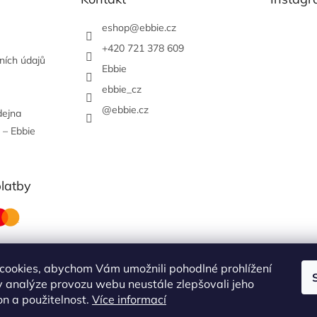
eshop
@
ebbie.cz
+420 721 378 609
ních údajů
Ebbie
ebbie_cz
@ebbie.cz
dejna
 – Ebbie
platby
cookies, abychom Vám umožnili pohodlné prohlížení
 analýze provozu webu neustále zlepšovali jeho
obchodní podmínky
on a použitelnost.
Více informací