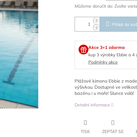
Můžeme doručit do:
Zvolte vari
Přidat do koš
Akce 3+1 zdarma
kup 3 výrobky Ebbie a 4
Podmínky akce
Plážové kimono Ebbie z madei
výšivkou. Dostupné ve velikoste
bazénu i u moře! Slunce volá!
Detailní informace
TISK
ZEPTAT SE