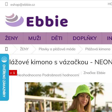
Přejít
H
eshop@ebbie.cz
na
obsah
ŽENY
MUŽI
DĚTI
DOPLŇKY
I
Domů
ŽENY
Plavky a plážová móda
Plážová kimona
Plážové kimono s vázačkou - NEO
Značka:
Ebbie
3 + 1
Průměrné
Neohodnoceno
Podrobnosti hodnocení
hodnocení
produktu
je
0,0
z
5
hvězdiček.