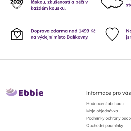
láskou, zkušeností a péčí v
st
každém kousku.
Doprava zdarma nad 1499 Kč
Ná
na výdejní místo Balíkovny.
js
Z
á
p
a
t
Informace pro vás
í
Hodnocení obchodu
Moje objednávka
Podmínky ochrany osob
Obchodní podmínky