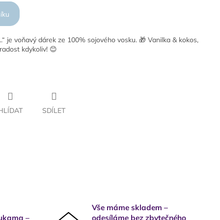
íku
 ...“ je voňavý dárek ze 100% sojového vosku. 🎁 Vanilka & kokos,
radost kdykoliv! 😊
HLÍDAT
SDÍLET
Vše máme skladem –
rukama –
odesíláme bez zbytečného