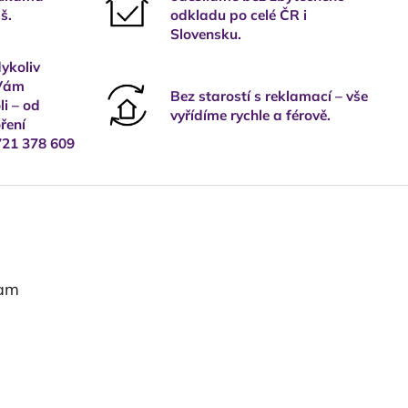
š.
odkladu po celé ČR i
Slovensku.
ykoliv
 Vám
Bez starostí s reklamací – vše
i – od
vyřídíme rychle a férově.
ření
721 378 609
ram