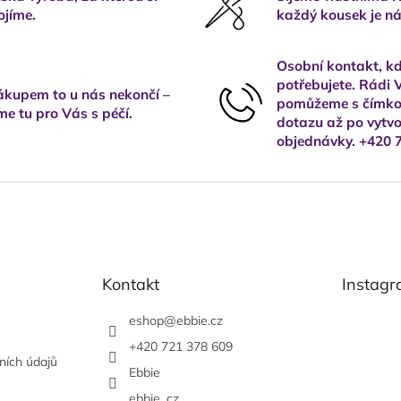
ojíme.
každý kousek je ná
Osobní kontakt, kd
potřebujete. Rádi
kupem to u nás nekončí –
pomůžeme s čímkol
me tu pro Vás s péčí.
dotazu až po vytvo
objednávky. +420 
Kontakt
Instag
eshop
@
ebbie.cz
+420 721 378 609
ních údajů
Ebbie
ebbie_cz