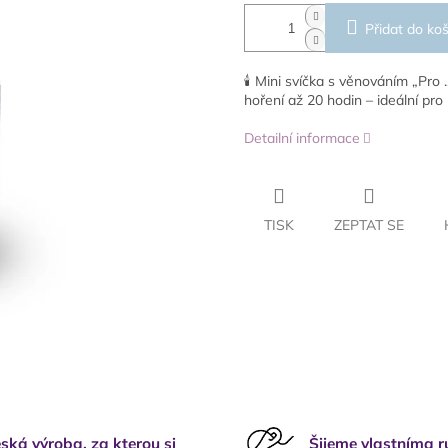
Přidat do koš
🕯️ Mini svíčka s věnováním „Pro
hoření až 20 hodin – ideální pro 
Detailní informace
TISK
ZEPTAT SE
ská výroba, za kterou si
Šijeme vlastníma 