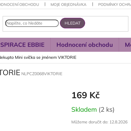
ODNOCENÍ OBCHODU
MOJE OBJEDNÁVKA
PODMÍNKY OCHR
HLEDAT
NSPIRACE EBBIE
Hodnocení obchodu
M
Nekupto Mini svíčka se jménem VIKTORIE
KTORIE
NLPCZ0068VIKTORIE
169 Kč
Měrná
Skladem
(2 ks)
cena:
Můžeme doručit do:
12.8.2026