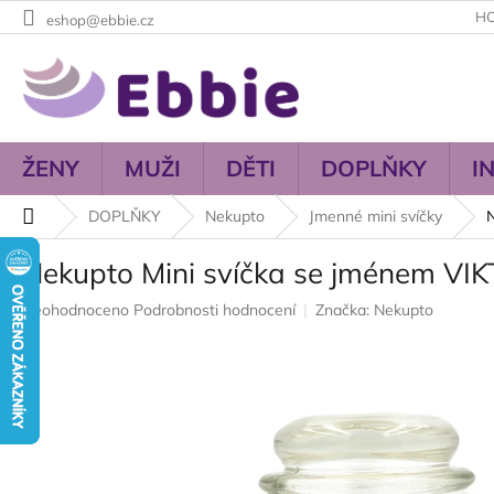
Přejít
H
eshop@ebbie.cz
na
obsah
ŽENY
MUŽI
DĚTI
DOPLŇKY
I
Domů
DOPLŇKY
Nekupto
Jmenné mini svíčky
Nekupto Mini svíčka se jménem VI
Průměrné
Neohodnoceno
Podrobnosti hodnocení
Značka:
Nekupto
hodnocení
produktu
je
0,0
z
5
hvězdiček.