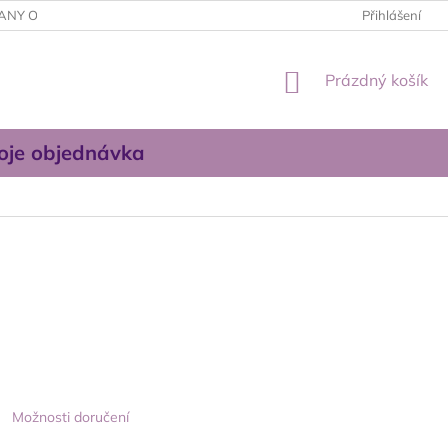
ANY OSOBNÍCH ÚDAJŮ
OBCHODNÍ PODMÍNKY
Přihlášení
KONTAKTUJT
NÁKUPNÍ
Prázdný košík
KOŠÍK
oje objednávka
Možnosti doručení