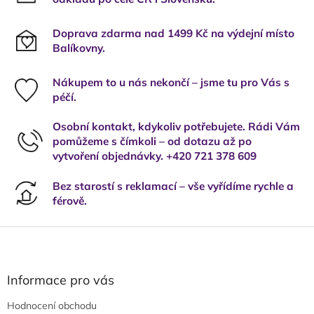
Doprava zdarma nad 1499 Kč na výdejní místo
Balíkovny.
Nákupem to u nás nekončí – jsme tu pro Vás s
péčí.
Osobní kontakt, kdykoliv potřebujete. Rádi Vám
pomůžeme s čímkoli – od dotazu až po
vytvoření objednávky. +420 721 378 609
Bez starostí s reklamací – vše vyřídíme rychle a
férově.
Z
á
p
a
Informace pro vás
t
Hodnocení obchodu
í