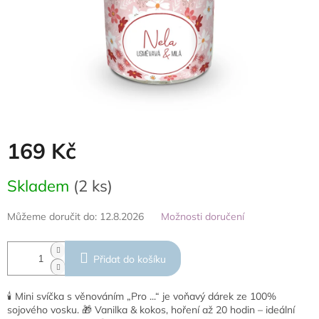
169 Kč
Měrná
Skladem
(2 ks)
cena:
Můžeme doručit do:
12.8.2026
Možnosti doručení
Přidat do košíku
🕯️ Mini svíčka s věnováním „Pro ...“ je voňavý dárek ze 100%
sojového vosku. 🎁 Vanilka & kokos, hoření až 20 hodin – ideální