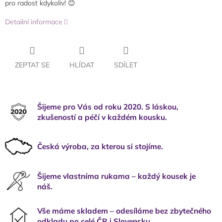
pro radost kdykoliv! 😊
Detailní informace
ZEPTAT SE
HLÍDAT
SDÍLET
Šijeme pro Vás od roku 2020. S láskou,
zkušeností a péčí v každém kousku.
Česká výroba, za kterou si stojíme.
Šijeme vlastníma rukama – každý kousek je
náš.
Vše máme skladem – odesíláme bez zbytečného
odkladu po celé ČR i Slovensku.