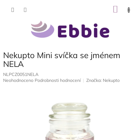
Přejít
NÁKU
na
obsah
KOŠÍK
Nekupto Mini svíčka se jménem
NELA
NLPCZ0051NELA
Průměrné
Neohodnoceno
Podrobnosti hodnocení
Značka:
Nekupto
hodnocení
produktu
je
0,0
z
5
hvězdiček.