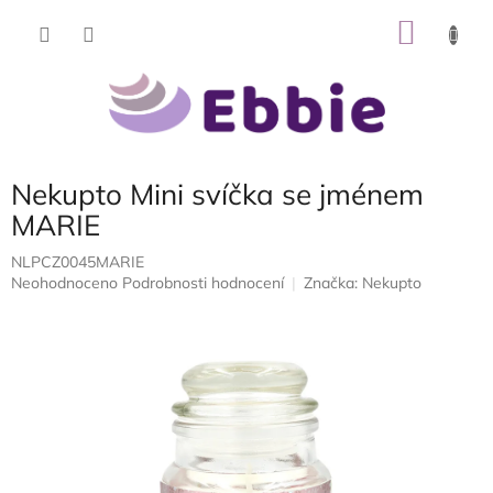
Přejít
NÁKU
na
obsah
KOŠÍK
Nekupto Mini svíčka se jménem
MARIE
NLPCZ0045MARIE
Průměrné
Neohodnoceno
Podrobnosti hodnocení
Značka:
Nekupto
hodnocení
produktu
je
0,0
z
5
hvězdiček.