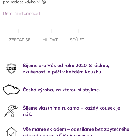
pro radost kdykoliv! 😊
Detailní informace
ZEPTAT SE
HLÍDAT
SDÍLET
Šijeme pro Vás od roku 2020. S láskou,
zkušeností a péčí v každém kousku.
Česká výroba, za kterou si stojíme.
Šijeme vlastníma rukama – každý kousek je
náš.
Vše máme skladem – odesíláme bez zbytečného
odkladu po celé ČR i Slovensku.