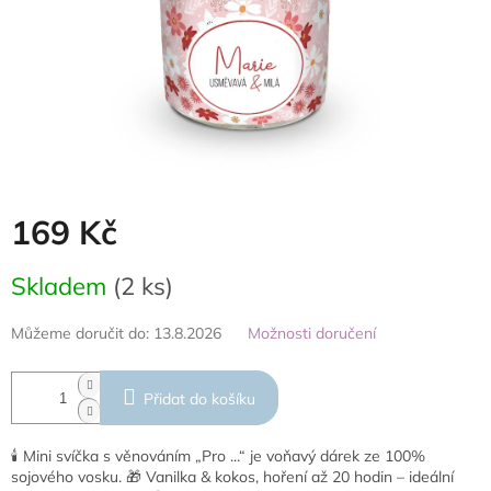
169 Kč
Měrná
Skladem
(2 ks)
cena:
Můžeme doručit do:
13.8.2026
Možnosti doručení
Přidat do košíku
🕯️ Mini svíčka s věnováním „Pro ...“ je voňavý dárek ze 100%
sojového vosku. 🎁 Vanilka & kokos, hoření až 20 hodin – ideální