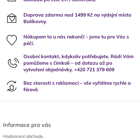
Doprava zdarma nad 1499 Kč na výdejní místo
Balíkovny.
Nákupem to u nás nekončí – jsme tu pro Vás s
péčí.
Osobní kontakt, kdykoliv potřebujete. Rádi Vám
pomůžeme s čímkoli – od dotazu až po
vytvoření objednávky. +420 721 378 609
Bez starostí s reklamací – vše vyřídíme rychle a
férově.
Z
á
p
a
Informace pro vás
t
Hodnocení obchodu
í