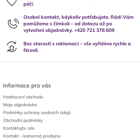
péčí.
Osobní kontakt, kdykoliv potřebujete. Rádi Vám
pomůžeme s čímkoli – od dotazu až po
vytvoření objednávky. +420 721 378 609
Bez starostí s reklamací – vše vyřídíme rychle a
férově.
Z
á
p
a
Informace pro vás
t
Hodnocení obchodu
í
Moje objednávka
Podmínky ochrany osobních údajů
Obchodní podmínky
Kontaktujte nás
Kontakt - kamenná prodejna