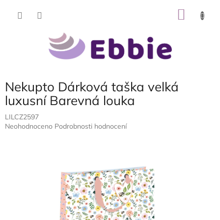
Přejít
NÁKU
na
obsah
KOŠÍK
Nekupto Dárková taška velká
luxusní Barevná louka
LILCZ2597
Průměrné
Neohodnoceno
Podrobnosti hodnocení
hodnocení
produktu
je
0,0
z
5
hvězdiček.