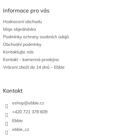
p
a
Informace pro vás
t
Hodnocení obchodu
í
Moje objednávka
Podmínky ochrany osobních údajů
Obchodní podmínky
Kontaktujte nás
Kontakt - kamenná prodejna
Vrácení zboží do 14 dnů – Ebbie
Kontakt
eshop
@
ebbie.cz
+420 721 378 609
Ebbie
ebbie_cz