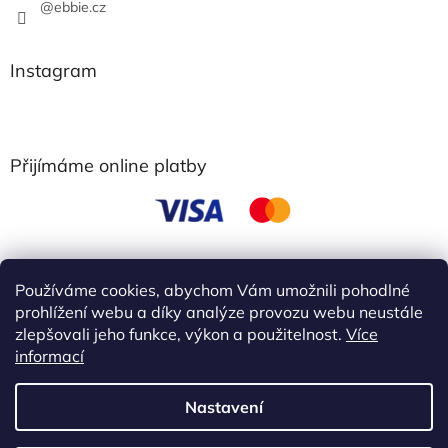
@ebbie.cz
Instagram
Přijímáme online platby
Používáme cookies, abychom Vám umožnili pohodlné
obchodní podmínky
prohlížení webu a díky analýze provozu webu neustále
zlepšovali jeho funkce, výkon a použitelnost.
Více
informací
Vytvořil Shoptet
Nastavení