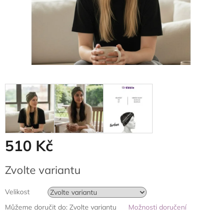
510 Kč
Měrná
Zvolte variantu
cena:
Velikost
Můžeme doručit do:
Zvolte variantu
Možnosti doručení