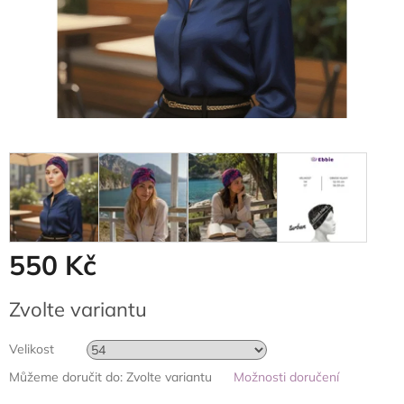
550 Kč
Měrná
Zvolte variantu
cena:
Velikost
Můžeme doručit do:
Zvolte variantu
Možnosti doručení