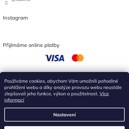
Instagram
Přijímáme online platby
Používáme cookies, abychom Vám umožnili pohodlné
obchodní podmínky
prohlížení webu a díky analýze provozu webu neustále
zlepšovali jeho funkce, výkon a použitelnost.
Více
informací
Vytvořil Shoptet
Nastavení
Copyright 2026
Ebbie
. Všechna práva vyhrazena.
Upravit