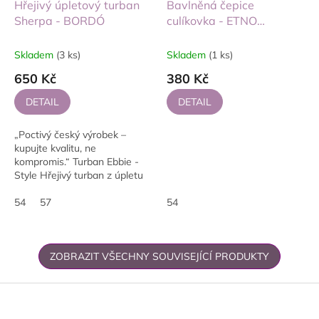
Hřejivý úpletový turban
Bavlněná čepice
Sherpa - BORDÓ
culíkovka - ETNO
BAREVNÉ
Skladem
(3 ks)
Skladem
(1 ks)
650 Kč
380 Kč
DETAIL
DETAIL
„Poctivý český výrobek –
kupujte kvalitu, ne
kompromis.“ Turban Ebbie -
Style Hřejivý turban z úpletu
Sherpa 🧣 ušitý v ČR 🇨🇿.
Jednoduché nasazení bez
54
57
54
vázání ✔️, dvě...
ZOBRAZIT VŠECHNY SOUVISEJÍCÍ PRODUKTY
Z
á