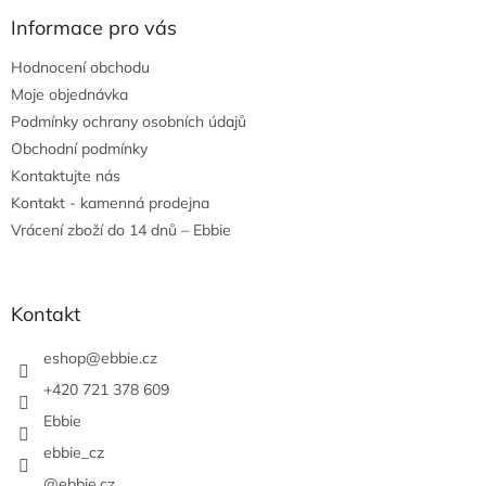
p
a
Informace pro vás
t
Hodnocení obchodu
í
Moje objednávka
Podmínky ochrany osobních údajů
Obchodní podmínky
Kontaktujte nás
Kontakt - kamenná prodejna
Vrácení zboží do 14 dnů – Ebbie
Kontakt
eshop
@
ebbie.cz
+420 721 378 609
Ebbie
ebbie_cz
@ebbie.cz