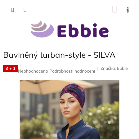
Přejít
NÁKU
na
obsah
KOŠÍK
Bavlněný turban-style - SILVA
Značka:
Ebbie
3 + 1
Průměrné
Neohodnoceno
Podrobnosti hodnocení
hodnocení
produktu
je
0,0
z
5
hvězdiček.