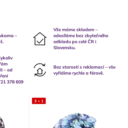
Vše máme skladem –
rukama –
odesíláme bez zbytečného
š.
odkladu po celé ČR i
Slovensku.
ykoliv
 Vám
Bez starostí s reklamací – vše
i – od
vyřídíme rychle a férově.
ření
721 378 609
3 + 1