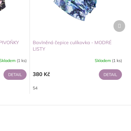
Další
produ
- PIVOŇKY
Bavlněná čepice culíkovka - MODRÉ
LISTY
Skladem
(1 ks)
Skladem
(1 ks)
380 Kč
DETAIL
DETAIL
54