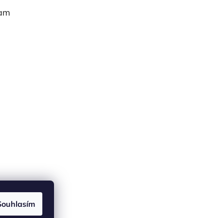
ram
Souhlasím