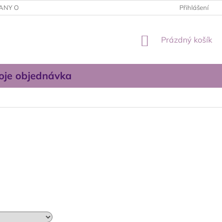
ANY OSOBNÍCH ÚDAJŮ
OBCHODNÍ PODMÍNKY
Přihlášení
KONTAKTUJT
NÁKUPNÍ
Prázdný košík
KOŠÍK
oje objednávka