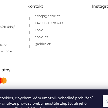
Kontakt
Instag
eshop
@
ebbie.cz
+420 721 378 609
ních údajů
Ebbie
ebbie_cz
@ebbie.cz
dejna
 – Ebbie
platby
cookies, abychom Vám umožnili pohodlné prohlížení
 analýze provozu webu neustále zlepšovali jeho
obchodní podmínky