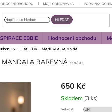
ODNOCENÍ OBCHODU
MOJE OBJEDNÁVKA
PODMÍNKY OCHR
HLEDAT
NSPIRACE EBBIE
Hodnocení obchodu
M
 turban-lux - LILAC CHIC - MANDALA BAREVNÁ
IC - MANDALA BAREVNÁ
9904/UNI
650 Kč
Měrná
Skladem
(3 ks)
cena:
Velikost