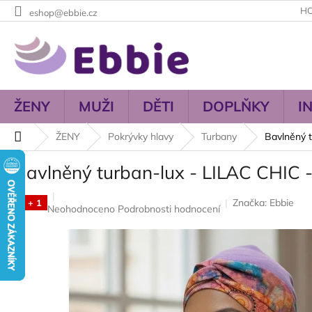
Přejít
H
eshop@ebbie.cz
na
obsah
ŽENY
MUŽI
DĚTI
DOPLŇKY
I
Domů
ŽENY
Pokrývky hlavy
Turbany
Bavlněný
Bavlněný turban-lux - LILAC CH
Značka:
Ebbie
3 + 1
Průměrné
Neohodnoceno
Podrobnosti hodnocení
hodnocení
produktu
je
0,0
z
5
hvězdiček.