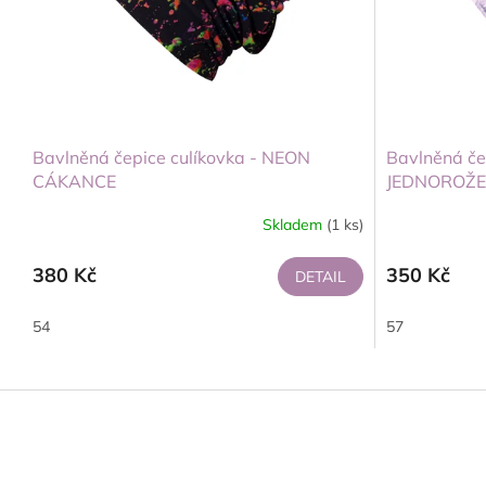
Bavlněná čepice culíkovka - NEON
Bavlněná čep
CÁKANCE
JEDNOROŽ
Skladem
(1 ks)
Průměrné
hodnocení
produktu
380 Kč
350 Kč
DETAIL
je
5,0
54
57
z
5
hvězdiček.
Z
á
p
a