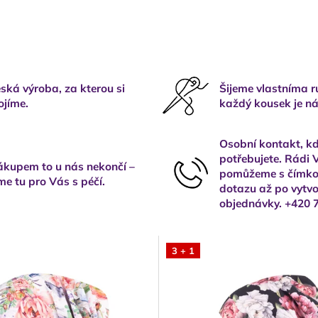
ská výroba, za kterou si
Šijeme vlastníma 
ojíme.
každý kousek je ná
Osobní kontakt, kd
potřebujete. Rádi
kupem to u nás nekončí –
pomůžeme s čímkol
me tu pro Vás s péčí.
dotazu až po vytvo
objednávky. +420 
3 + 1