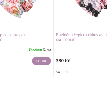
ice culíkovka -
Bavlněná čepice culíkovka 
EC
NA ČERNÉ
Skladem
(1 ks)
380 Kč
DETAIL
54
57