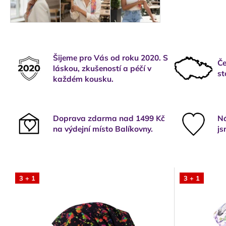
Šijeme pro Vás od roku 2020. S
Če
láskou, zkušeností a péčí v
st
každém kousku.
Doprava zdarma nad 1499 Kč
Ná
na výdejní místo Balíkovny.
js
3 + 1
3 + 1