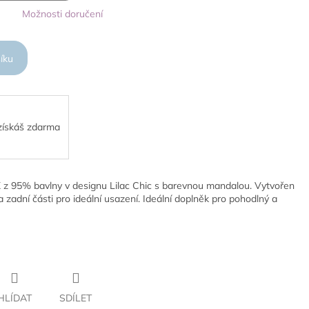
Možnosti doručení
íku
 získáš zdarma
 z 95% bavlny v designu Lilac Chic s barevnou mandalou. Vytvořen
 zadní části pro ideální usazení. Ideální doplněk pro pohodlný a
HLÍDAT
SDÍLET