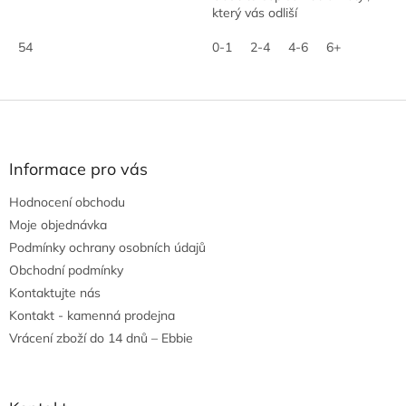
který vás odliší
hvězdiček.
54
0-1
2-4
4-6
6+
Z
á
p
a
Informace pro vás
t
Hodnocení obchodu
í
Moje objednávka
Podmínky ochrany osobních údajů
Obchodní podmínky
Kontaktujte nás
Kontakt - kamenná prodejna
Vrácení zboží do 14 dnů – Ebbie