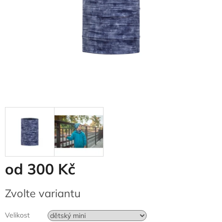
od
300 Kč
Měrná
Zvolte variantu
cena:
Velikost