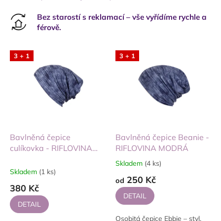
Bez starostí s reklamací – vše vyřídíme rychle a
férově.
3 + 1
3 + 1
Bavlněná čepice
Bavlněná čepice Beanie -
culíkovka - RIFLOVINA
RIFLOVINA MODRÁ
MODRÁ
Skladem
(4 ks)
Průměrné
Skladem
(1 ks)
hodnocení
250 Kč
od
produktu
380 Kč
je
DETAIL
5,0
DETAIL
z
Osobitá čepice Ebbie – styl,
5