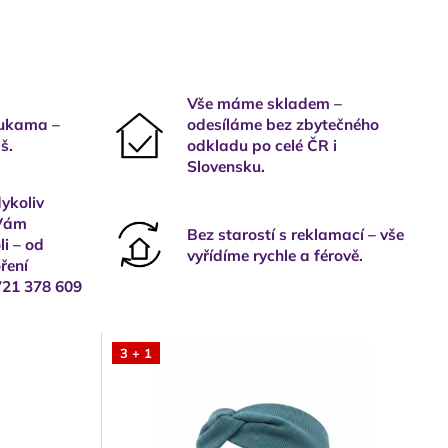
Vše máme skladem –
rukama –
odesíláme bez zbytečného
š.
odkladu po celé ČR i
Slovensku.
ykoliv
 Vám
Bez starostí s reklamací – vše
i – od
vyřídíme rychle a férově.
ření
721 378 609
3 + 1