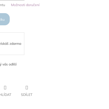
antu
Možnosti doručení
íku
 získáš zdarma
ý vás odliší
HLÍDAT
SDÍLET