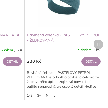
NÁ MANDALA
Bavlněná čelenka - PASTELOVÝ PETROL
- ŽEBROVANÁ
Další
produ
Skladem
(1 ks)
Skladem
(2 ks)
230 Kč
DETAIL
DETAIL
Bavlněná čelenka - PASTELOVÝ PETROL -
ŽEBROVANÁ je pohodlná bavlněná čelenka ze
žebrovaného úpletu. Zajímavá barva dodá
outfitu nenápadný, ale osobitý detail. Hodí se
na podzim...
1-3
3+
M
L