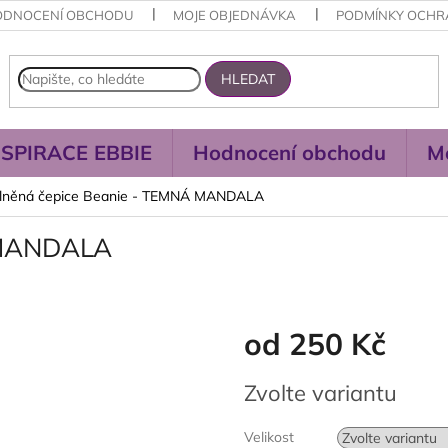
ODNOCENÍ OBCHODU
MOJE OBJEDNÁVKA
PODMÍNKY OCHR
HLEDAT
NSPIRACE EBBIE
Hodnocení obchodu
M
lněná čepice Beanie - TEMNÁ MANDALA
 MANDALA
od
250 Kč
Měrná
Zvolte variantu
cena:
Velikost