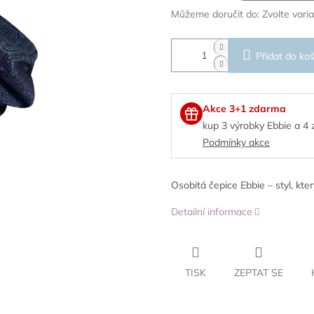
Můžeme doručit do:
Zvolte vari
Přidat do koš
Akce 3+1 zdarma
kup 3 výrobky Ebbie a 4
Podmínky akce
Osobitá čepice Ebbie – styl, kter
Detailní informace
TISK
ZEPTAT SE