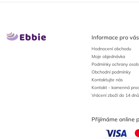
Z
á
p
a
t
Informace pro vás
í
Hodnocení obchodu
Moje objednávka
Podmínky ochrany osob
Obchodní podmínky
Kontaktujte nás
Kontakt - kamenná pro
Vrácení zboží do 14 dnů
Přijímáme online 