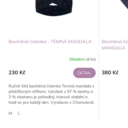
Bavlněná čelenka - TEMNÁ MANDALA
Bavlněná če
MANDALA
Skladem
(4 ks)
230 Kč
380 Kč
DETAIL
Ručně šitá bavlněná čelenka Temná mandala s
překříženým střihem. Výrobek z 97 % bavlny a
3 % elastanu je pohodlný, tvarově stabilní a
hodí se pro každý den. Vyrobeno v Chomutově.
M
L