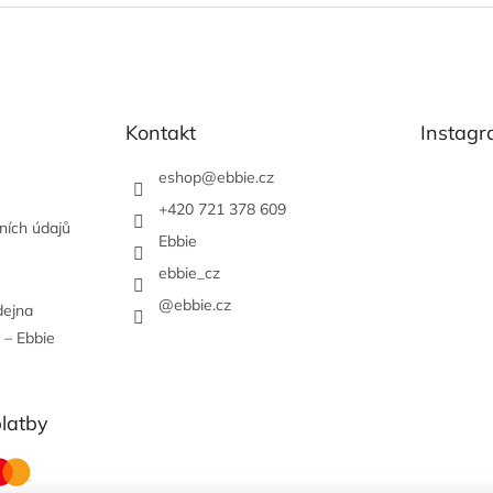
Kontakt
Instag
eshop
@
ebbie.cz
+420 721 378 609
ních údajů
Ebbie
ebbie_cz
@ebbie.cz
dejna
 – Ebbie
platby