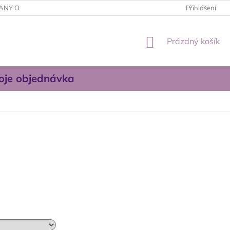
ANY OSOBNÍCH ÚDAJŮ
OBCHODNÍ PODMÍNKY
Přihlášení
KONTAKTUJT
NÁKUPNÍ
Prázdný košík
KOŠÍK
oje objednávka