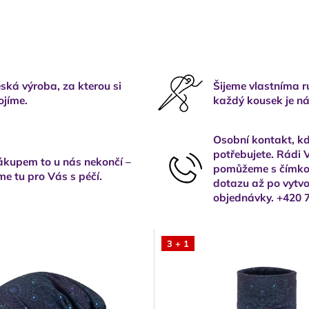
ská výroba, za kterou si
Šijeme vlastníma 
ojíme.
každý kousek je ná
Osobní kontakt, kd
potřebujete. Rádi
kupem to u nás nekončí –
pomůžeme s čímkol
me tu pro Vás s péčí.
dotazu až po vytvo
objednávky. +420 
3 + 1