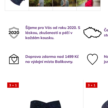
Šijeme pro Vás od roku 2020. S
Če
láskou, zkušeností a péčí v
st
každém kousku.
Doprava zdarma nad 1499 Kč
Ná
na výdejní místo Balíkovny.
js
3 + 1
3 + 1