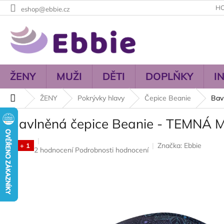
Přejít
H
eshop@ebbie.cz
na
obsah
ŽENY
MUŽI
DĚTI
DOPLŇKY
I
Domů
ŽENY
Pokrývky hlavy
Čepice Beanie
Bav
Bavlněná čepice Beanie - TEMNÁ
Značka:
Ebbie
3 + 1
Průměrné
2 hodnocení
Podrobnosti hodnocení
hodnocení
produktu
je
5,0
z
5
hvězdiček.