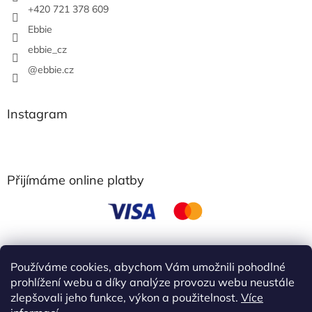
+420 721 378 609
Ebbie
ebbie_cz
@ebbie.cz
Instagram
Přijímáme online platby
Používáme cookies, abychom Vám umožnili pohodlné
obchodní podmínky
prohlížení webu a díky analýze provozu webu neustále
zlepšovali jeho funkce, výkon a použitelnost.
Více