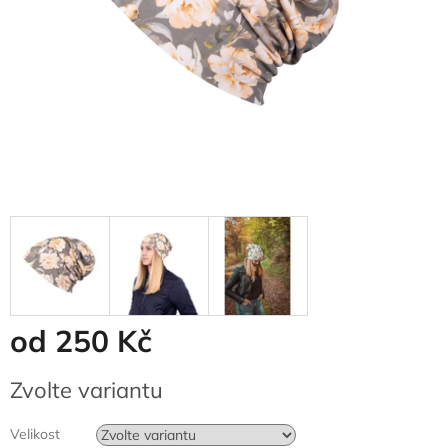
od
250 Kč
Měrná
Zvolte variantu
cena:
Velikost