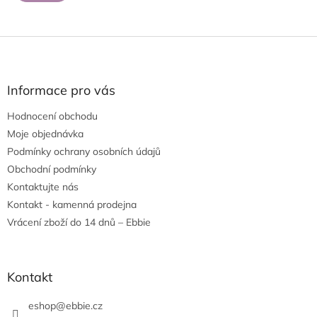
Z
á
p
a
Informace pro vás
t
Hodnocení obchodu
í
Moje objednávka
Podmínky ochrany osobních údajů
Obchodní podmínky
Kontaktujte nás
Kontakt - kamenná prodejna
Vrácení zboží do 14 dnů – Ebbie
Kontakt
eshop
@
ebbie.cz