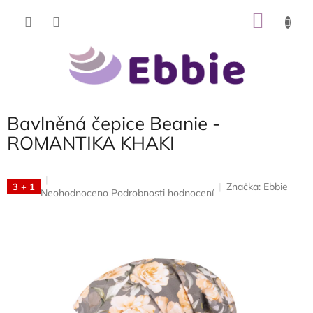
Přejít
NÁKU
na
obsah
KOŠÍK
Bavlněná čepice Beanie -
ROMANTIKA KHAKI
Značka:
Ebbie
3 + 1
Průměrné
Neohodnoceno
Podrobnosti hodnocení
hodnocení
produktu
je
0,0
z
5
hvězdiček.