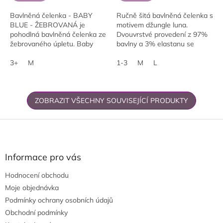
Bavlněná čelenka - BABY
Ručně šitá bavlněná čelenka s
BLUE - ŽEBROVANÁ je
motivem džungle luna.
pohodlná bavlněná čelenka ze
Dvouvrstvé provedení z 97%
žebrovaného úpletu. Baby
bavlny a 3% elastanu se
blue odstín působí čistě,
přizpůsobí každé hlavě. Ideální
jemně a svěže. Hodí se na
3+
M
na sport, procházky i běžný
1-3
M
L
podzim i zimu, ke sportu i...
den. Dostupné...
ZOBRAZIT VŠECHNY SOUVISEJÍCÍ PRODUKTY
Z
á
p
a
Informace pro vás
t
Hodnocení obchodu
í
Moje objednávka
Podmínky ochrany osobních údajů
Obchodní podmínky