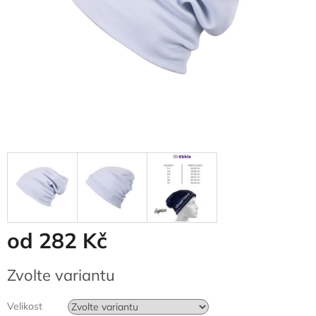
od
282 Kč
Měrná
Zvolte variantu
cena:
Velikost