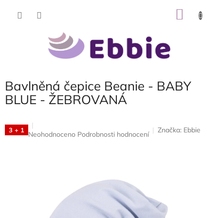
Přejít
NÁKU
na
obsah
KOŠÍK
Bavlněná čepice Beanie - BABY
BLUE - ŽEBROVANÁ
Značka:
Ebbie
3 + 1
Průměrné
Neohodnoceno
Podrobnosti hodnocení
hodnocení
produktu
je
0,0
z
5
hvězdiček.