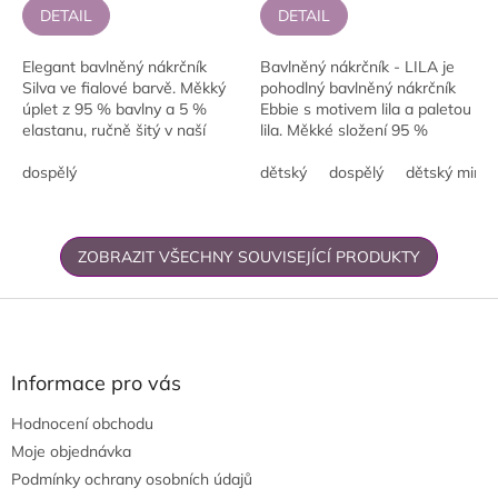
DETAIL
DETAIL
Elegant bavlněný nákrčník
Bavlněný nákrčník - LILA je
Silva ve fialové barvě. Měkký
pohodlný bavlněný nákrčník
úplet z 95 % bavlny a 5 %
Ebbie s motivem lila a paletou
elastanu, ručně šitý v naší
lila. Měkké složení 95 %
dílně v Chomutově.
bavlna, 5 % elastan je
Jednoduché nošení bez
dospělý
příjemné na dotek, pružné a
dětský
dospělý
dětský mini
zavírání, vhodný na každý...
vhodné pro...
ZOBRAZIT VŠECHNY SOUVISEJÍCÍ PRODUKTY
Z
á
p
a
Informace pro vás
t
Hodnocení obchodu
í
Moje objednávka
Podmínky ochrany osobních údajů