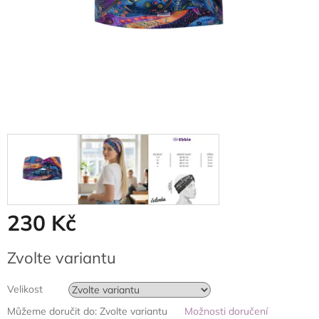
230 Kč
Měrná
Zvolte variantu
cena:
Velikost
Můžeme doručit do:
Zvolte variantu
Možnosti doručení