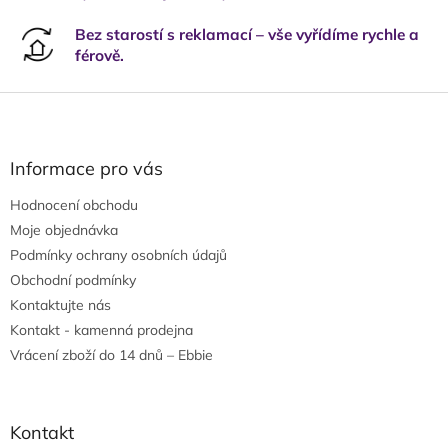
Bez starostí s reklamací – vše vyřídíme rychle a
férově.
Z
á
p
a
Informace pro vás
t
Hodnocení obchodu
í
Moje objednávka
Podmínky ochrany osobních údajů
Obchodní podmínky
Kontaktujte nás
Kontakt - kamenná prodejna
Vrácení zboží do 14 dnů – Ebbie
Kontakt