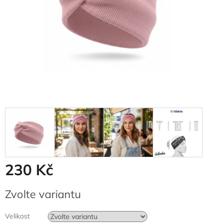
230 Kč
Měrná
Zvolte variantu
cena:
Velikost