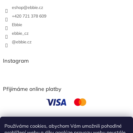
eshop
@
ebbie.cz
+420 721 378 609
Ebbie
ebbie_cz
@ebbie.cz
Instagram
Přijímáme online platby
Používáme cookies, abychom Vám umožnili pohodlné
obchodní podmínky
prohlížení webu a díky analýze provozu webu neustále