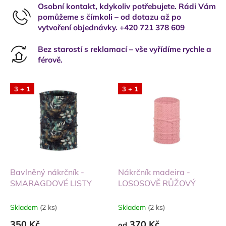
Osobní kontakt, kdykoliv potřebujete. Rádi Vám
pomůžeme s čímkoli – od dotazu až po
vytvoření objednávky. +420 721 378 609
Bez starostí s reklamací – vše vyřídíme rychle a
férově.
3 + 1
3 + 1
Bavlněný nákrčník -
Nákrčník madeira -
SMARAGDOVÉ LISTY
LOSOSOVĚ RŮŽOVÝ
Skladem
(2 ks)
Skladem
(2 ks)
350 Kč
370 Kč
od