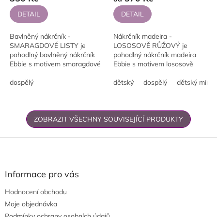
DETAIL
DETAIL
Bavlněný nákrčník -
Nákrčník madeira -
SMARAGDOVÉ LISTY je
LOSOSOVĚ RŮŽOVÝ je
pohodlný bavlněný nákrčník
pohodlný nákrčník madeira
Ebbie s motivem smaragdové
Ebbie s motivem lososově
listy a paletou smaragdová.
růžový a paletou lososově
Měkké složení 95 % bavlna, 5
dospělý
růžová. Měkké složení 80 %
dětský
dospělý
dětský mini
% elastan je příjemné na...
bavlna, 15 % polyester, 5 %
elastan...
ZOBRAZIT VŠECHNY SOUVISEJÍCÍ PRODUKTY
Z
á
p
a
Informace pro vás
t
Hodnocení obchodu
í
Moje objednávka
Podmínky ochrany osobních údajů