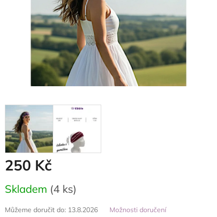
250 Kč
Měrná
Skladem
(4 ks)
cena:
Můžeme doručit do:
13.8.2026
Možnosti doručení