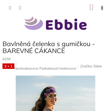
Přejít
NÁKU
na
obsah
KOŠÍK
Bavlněná čelenka s gumičkou -
BAREVNÉ CÁKANCE
6159
Značka:
Ebbie
3 + 1
Průměrné
Neohodnoceno
Podrobnosti hodnocení
hodnocení
produktu
je
0,0
z
5
hvězdiček.