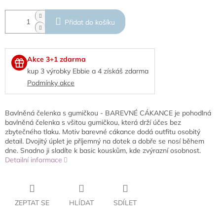
Přidat do košíku
Akce 3+1 zdarma
kup 3 výrobky Ebbie a 4 získáš zdarma
Podmínky akce
Bavlněná čelenka s gumičkou - BAREVNÉ CÁKANCE je pohodlná
bavlněná čelenka s všitou gumičkou, která drží účes bez
zbytečného tlaku. Motiv barevné cákance dodá outfitu osobitý
detail. Dvojitý úplet je příjemný na dotek a dobře se nosí během
dne. Snadno ji sladíte k basic kouskům, kde zvýrazní osobnost.
Detailní informace
ZEPTAT SE
HLÍDAT
SDÍLET