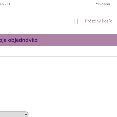
ANY OSOBNÍCH ÚDAJŮ
OBCHODNÍ PODMÍNKY
Přihlášení
KONTAKTUJT
NÁKUPNÍ
Prázdný košík
KOŠÍK
oje objednávka