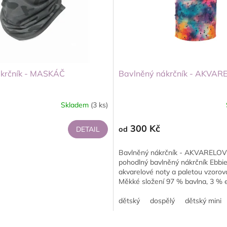
ákrčník - MASKÁČ
Bavlněný nákrčník - AKVA
Skladem
(3 ks)
300 Kč
DETAIL
od
Bavlněný nákrčník - AKVARELOV
pohodlný bavlněný nákrčník Ebbi
akvarelové noty a paletou vzorov
Měkké složení 97 % bavlna, 3 % e
příjemné...
dětský
dospělý
dětský mini