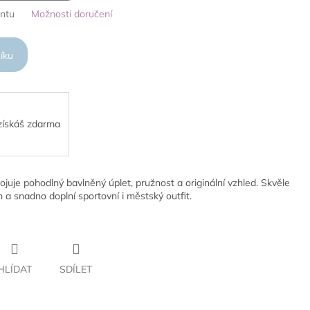
antu
Možnosti doručení
íku
 získáš zdarma
je pohodlný bavlněný úplet, pružnost a originální vzhled. Skvěle
m a snadno doplní sportovní i městský outfit.
HLÍDAT
SDÍLET