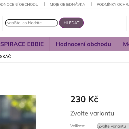
ODNOCENÍ OBCHODU
MOJE OBJEDNÁVKA
PODMÍNKY OCHR
HLEDAT
NSPIRACE EBBIE
Hodnocení obchodu
M
MASKÁČ
230 Kč
Měrná
Zvolte variantu
cena:
Velikost