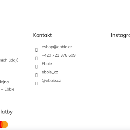
Kontakt
Instag
eshop
@
ebbie.cz
+420 721 378 609
ních údajů
Ebbie
ebbie_cz
@ebbie.cz
dejna
 – Ebbie
platby