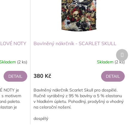
RELOVÉ NOTY
Bavlněný nákrčník - SCARLET SKULL
Další
produ
Skladem
(2 ks)
Skladem
(2 ks)
380 Kč
DETAIL
DETAIL
É NOTY je
Bavlněný nákrčník Scarlet Skull pro dospělé.
e s motivem
Ručně vyráběný z 95 % bavlny a 5 % elastanu
aná paleta.
v hladkém úpletu. Pohodlný, prodyšný a vhodný
lastan je
na celoroční nošení.
dospělý