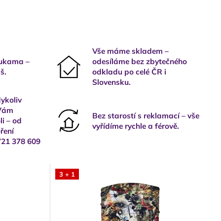
Vše máme skladem –
rukama –
odesíláme bez zbytečného
š.
odkladu po celé ČR i
Slovensku.
ykoliv
 Vám
Bez starostí s reklamací – vše
i – od
vyřídíme rychle a férově.
ření
721 378 609
3 + 1