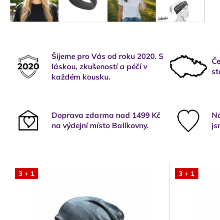
Šijeme pro Vás od roku 2020. S
Če
láskou, zkušeností a péčí v
st
každém kousku.
Doprava zdarma nad 1499 Kč
Ná
na výdejní místo Balíkovny.
js
3 + 1
3 + 1