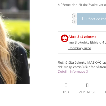
Můžeme doručit do:
Zvolte vari
Přidat do koš
Akce 3+1 zdarma
kup 3 výrobky Ebbie a 4
Podmínky akce
Ručně šitá čelenka MASKÁČ spoju
drží vlasy, chrání uši před větre
Detailní informace
TISK
ZEPTAT SE