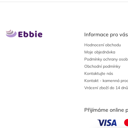
Z
á
p
a
t
Informace pro vás
í
Hodnocení obchodu
Moje objednávka
Podmínky ochrany osob
Obchodní podmínky
Kontaktujte nás
Kontakt - kamenná pro
Vrácení zboží do 14 dnů
Přijímáme online 