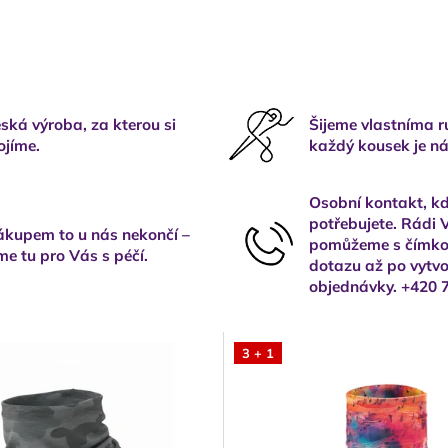
ská výroba, za kterou si
Šijeme vlastníma 
ojíme.
každý kousek je ná
Osobní kontakt, kd
potřebujete. Rádi
kupem to u nás nekončí –
pomůžeme s čímkol
me tu pro Vás s péčí.
dotazu až po vytvo
objednávky. +420 
3 + 1