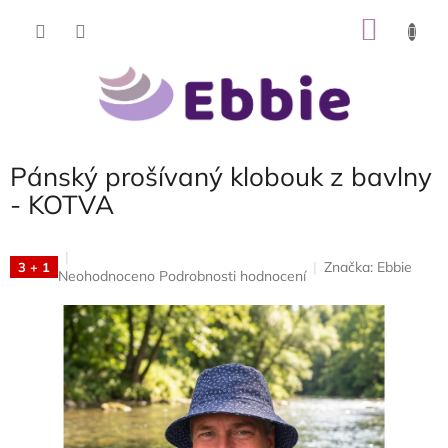
Přejít
NÁKU
na
obsah
KOŠÍK
Pánský prošívaný klobouk z bavlny
- KOTVA
Značka:
Ebbie
3 + 1
Průměrné
Neohodnoceno
Podrobnosti hodnocení
hodnocení
produktu
je
0,0
z
5
hvězdiček.