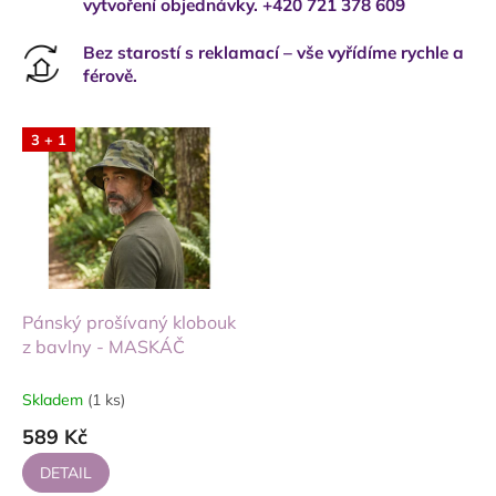
vytvoření objednávky. +420 721 378 609
Bez starostí s reklamací – vše vyřídíme rychle a
férově.
3 + 1
Pánský prošívaný klobouk
z bavlny - MASKÁČ
Skladem
(1 ks)
589 Kč
DETAIL