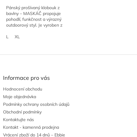
Pánský prošívaný klobouk z
bavlny – MASKÁČ propojuje
pohodlí, funkčnost a výrazný
outdoorový styl. Je vyroben z
příjemné, prodyšné bavlny,
díky čemuž představuje
L
XL
ideální volbu...
Z
á
p
a
Informace pro vás
t
Hodnocení obchodu
í
Moje objednávka
Podmínky ochrany osobních údajů
Obchodní podmínky
Kontaktujte nás
Kontakt - kamenná prodejna
Vrácení zboží do 14 dnů – Ebbie