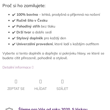
Proč si ho zamilujete:
✔️
100% bavlna
– lehká, prodyšná a příjemná na nošení
✔️
Ručně šito v Česku
✔️
Pohodlný střih
bez tlaku
✔️
Drží tvar
a dobře sedí
✔️
Stylový doplněk
pro každý den
✔️
Univerzální provedení
, které ladí s každým outfitem
Vyberte si tento doplněk a dopřejte si pokrývku hlavy, ve které se
budete cítit přirozeně, pohodlně a stylově.
Detailní informace
ZEPTAT SE
HLÍDAT
SDÍLET
Šijeme pro Vás od roku 2020. S láskou,