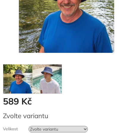
589 Kč
Měrná
Zvolte variantu
cena:
Velikost