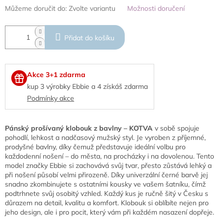
Můžeme doručit do:
Zvolte variantu
Možnosti doručení
Přidat do košíku
Akce 3+1 zdarma
kup 3 výrobky Ebbie a 4 získáš zdarma
Podmínky akce
Pánský prošívaný klobouk z bavlny – KOTVA
v sobě spojuje
pohodlí, lehkost a nadčasový mužský styl. Je vyroben z příjemné,
prodyšné bavlny, díky čemuž představuje ideální volbu pro
každodenní nošení – do města, na procházky i na dovolenou. Tento
model značky Ebbie si zachovává svůj tvar, přesto zůstává lehký a
při nošení působí velmi přirozeně. Díky univerzální černé barvě jej
snadno zkombinujete s ostatními kousky ve vašem šatníku, čímž
podtrhnete svůj osobitý vzhled. Každý kus je ručně šitý v Česku s
důrazem na detail, kvalitu a komfort. Klobouk si oblíbíte nejen pro
jeho design, ale i pro pocit, který vám při každém nasazení dopřeje.