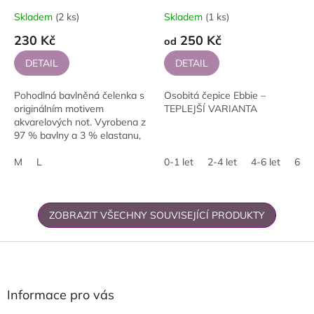
Skladem
(2 ks)
Skladem
(1 ks)
230 Kč
250 Kč
od
DETAIL
DETAIL
Pohodlná bavlněná čelenka s
Osobitá čepice Ebbie –
originálním motivem
TEPLEJŠÍ VARIANTA
akvarelových not. Vyrobena z
97 % bavlny a 3 % elastanu,
pruží správně a hodí se do
každodenního stylingu.
M
L
0-1 let
2-4 let
4-6 let
6+ l
Dostupná ve...
ZOBRAZIT VŠECHNY SOUVISEJÍCÍ PRODUKTY
Z
á
p
a
Informace pro vás
t