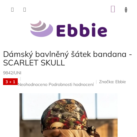
Přejít
NÁKU
na
obsah
KOŠÍK
Dámský bavlněný šátek bandana -
SCARLET SKULL
9842/UNI
Značka:
Ebbie
3 + 1
Průměrné
Neohodnoceno
Podrobnosti hodnocení
hodnocení
produktu
je
0,0
z
5
hvězdiček.