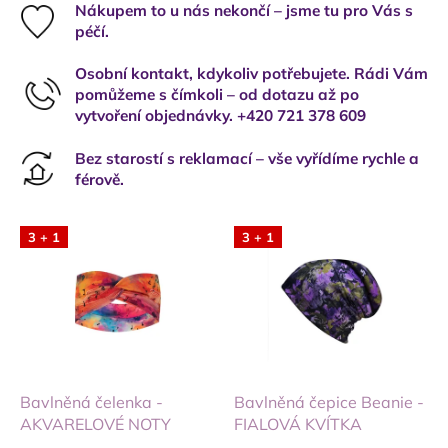
Nákupem to u nás nekončí – jsme tu pro Vás s
péčí.
Osobní kontakt, kdykoliv potřebujete. Rádi Vám
pomůžeme s čímkoli – od dotazu až po
vytvoření objednávky. +420 721 378 609
Bez starostí s reklamací – vše vyřídíme rychle a
férově.
3 + 1
3 + 1
Bavlněná čelenka -
Bavlněná čepice Beanie -
AKVARELOVÉ NOTY
FIALOVÁ KVÍTKA