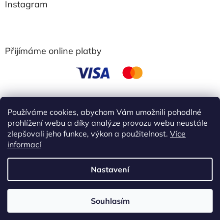
Instagram
Přijímáme online platby
Používáme cookies, abychom Vám umožnili pohodlné
obchodní podmínky
prohlížení webu a díky analýze provozu webu neustále
zlepšovali jeho funkce, výkon a použitelnost.
Více
informací
Vytvořil Shoptet
Nastavení
Copyright 2026
Ebbie
. Všechna práva vyhrazena.
Upravit
Akce 3+1 zdarma Kup 3 libovolné výrobky Ebbie a 4 získáš
Souhlasím
nastavení cookies
zdarma. !!!! Slevu nelze kombinovat s dárky ani dalšími slevami.!!!!