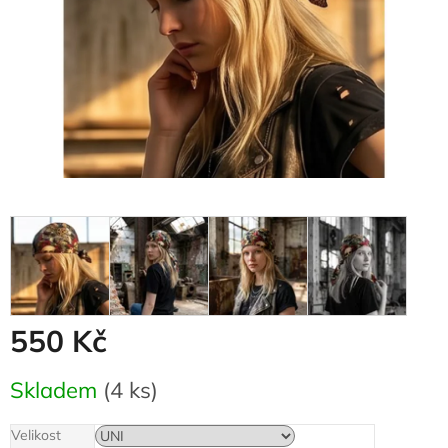
550 Kč
Měrná
Skladem
(4 ks)
cena:
Velikost