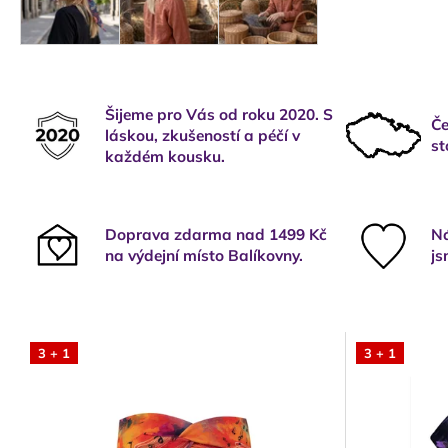
Šijeme pro Vás od roku 2020. S
Če
láskou, zkušeností a péčí v
st
každém kousku.
Doprava zdarma nad 1499 Kč
Ná
na výdejní místo Balíkovny.
js
3 + 1
3 + 1