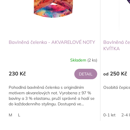
Bavlněná čelenka - AKVARELOVÉ NOTY
Bavlněná če
KVÍTKA
Skladem
(2 ks)
230 Kč
250 Kč
DETAIL
od
Pohodlná bavlněná čelenka s originálním
Osobitá čepi
motivem akvarelových not. Vyrobena z 97 %
bavlny a 3 % elastanu, pruží správně a hodí se
do každodenního stylingu. Dostupná ve...
M
L
0-1 let
2-4 l