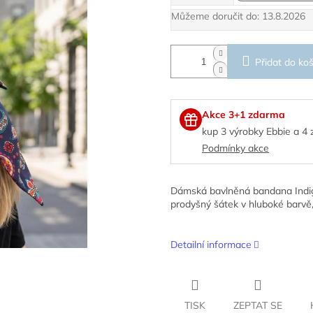
Můžeme doručit do:
13.8.2026
Přidat do koš
Akce 3+1 zdarma
kup 3 výrobky Ebbie a 4
Podmínky akce
Dámská bavlněná bandana Indigo
prodyšný šátek v hluboké barvě,
Detailní informace
TISK
ZEPTAT SE