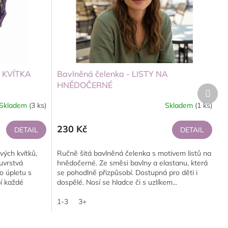
Á KVÍTKA
Bavlněná čelenka - LISTY NA
HNĚDOČERNÉ
Další
produ
Skladem
(3 ks)
Skladem
(1 ks)
230 Kč
DETAIL
DETAIL
vých kvítků,
Ručně šitá bavlněná čelenka s motivem listů na
uvrstvá
hnědočerné. Ze směsi bavlny a elastanu, která
 úpletu s
se pohodlně přizpůsobí. Dostupná pro děti i
í každé
dospělé. Nosí se hladce či s uzlíkem...
1-3
3+