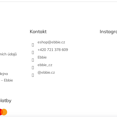
Kontakt
Instag
eshop
@
ebbie.cz
+420 721 378 609
ních údajů
Ebbie
ebbie_cz
@ebbie.cz
dejna
 – Ebbie
platby