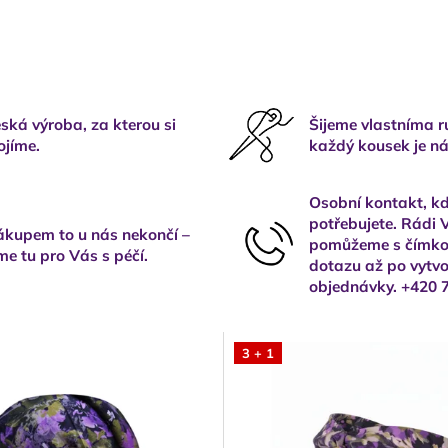
ská výroba, za kterou si
Šijeme vlastníma 
ojíme.
každý kousek je ná
Osobní kontakt, kd
potřebujete. Rádi
kupem to u nás nekončí –
pomůžeme s čímkol
me tu pro Vás s péčí.
dotazu až po vytvo
objednávky. +420 
3 + 1