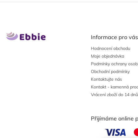
Z
á
p
a
t
Informace pro vás
í
Hodnocení obchodu
Moje objednávka
Podmínky ochrany osob
Obchodní podmínky
Kontaktujte nás
Kontakt - kamenná pro
Vrácení zboží do 14 dnů
Přijímáme online 