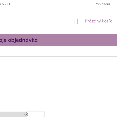
ANY OSOBNÍCH ÚDAJŮ
OBCHODNÍ PODMÍNKY
Přihlášení
KONTAKTUJT
NÁKUPNÍ
Prázdný košík
KOŠÍK
oje objednávka