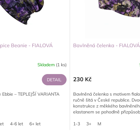
pice Beanie - FIALOVÁ
Bavlněná čelenka - FIALOV
Skladem
(1 ks)
230 Kč
DETAIL
ce Ebbie – TEPLEJŠÍ VARIANTA
Bavlněná čelenka s motivem fialo
ručně šitá v České republice. Dvo
konstrukce z měkkého bavlněného
elastanem se pohodlně přizpůsob
hlavě....
et
4-6 let
6+ let
1-3
3+
M