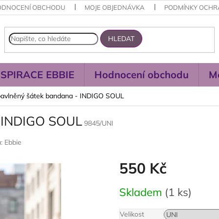
ODNOCENÍ OBCHODU
MOJE OBJEDNÁVKA
PODMÍNKY OCHR
HLEDAT
NSPIRACE EBBIE
Hodnocení obchodu
M
avlněný šátek bandana - INDIGO SOUL
- INDIGO SOUL
9845/UNI
a:
Ebbie
550 Kč
Měrná
Skladem
(1 ks)
cena:
Velikost