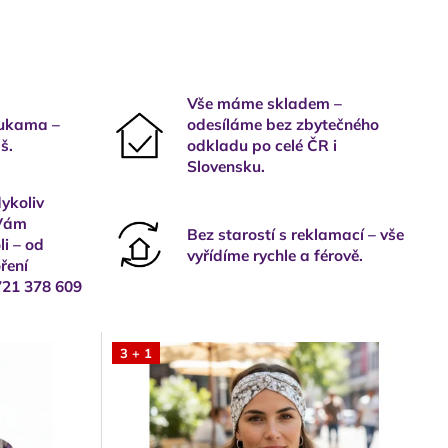
Vše máme skladem –
rukama –
odesíláme bez zbytečného
š.
odkladu po celé ČR i
Slovensku.
ykoliv
 Vám
Bez starostí s reklamací – vše
i – od
vyřídíme rychle a férově.
ření
721 378 609
3 + 1