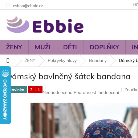
Přejít
H
eshop@ebbie.cz
na
obsah
ŽENY
MUŽI
DĚTI
DOPLŇKY
I
Domů
ŽENY
Pokrývky hlavy
Bandany
Dámský b
Dámský bavlněný šátek bandana 
Značk
Novinka
3 + 1
Průměrné
Neohodnoceno
Podrobnosti hodnocení
hodnocení
produktu
je
0,0
z
5
hvězdiček.